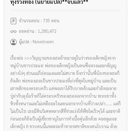
ทุ่งรวงทอง (นิยายแปล)**จบแล้ว**
จำนวนตอน : 735 ตอน
ยอดอ่าน : 1,280,472
ผู้แปล : Novelroom
เรื่องย่อ >>>วิญญาณของเธอย้ายมาอยู่ในร่างของเด็กหญิงจาก
หมู่บ้านชาวประมง! พ่อของเด็กหญิงเป็นคนซื่อตรงและกตัญญู
อย่างโง่ๆ ส่วนแม่ก็อ่อนแอและไม่สบาย ยิ่งกว่านั้นพี่น้องของเธอก็
ยังเด็ก พ่อของเธอเป็นชาวประมงที่เก่งที่สุดในหมู่บ้าน และเป็น
เสาหลักของครอบครัว แต่พอเขาได้รับบาดเจ็บและกำลังจะตาย
ปู่ย่ากับลุงใจร้ายก็ไล่ครอบครัวของเธอออกจากบ้าน พวกเขาทั้ง
หิวทั้งหนาวและไม่เหลืออะไรเลยนอกจากบ้านที่ว่างเปล่า...... แต่ก็
ไม่เป็นไร! เธอมีหินวิเศษหลากสีที่ช่วยเร่งให้พืชโตเร็วๆได้ และชาติ
ก่อนเธอก็ยังเป็นผู้เชี่ยวชาญในการทำเนื้อตุ๋นอีกด้วย คอยดูเถอะ
เด็กหญิง 8 ขวบคนนี้แหละจะท้าทายรสชาติของคนโบราณ ด้วย