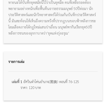
หายนะได้บันทึกยุคสมัยนี้ไว้ว่าเป็นยุคมืด คนที่เหลือรอดต้อง
พยายามอย่างหนักเพื่อฟื้นคืนอารยธรรมมนุษย์ 50ปีต่อมา นัก
ประวัติศาสตร์และนักวิทยาศาสตร์ได้ร่วมกันบันทึกประวัติศาสตร์
นี้ มันสะท้อนให้เห็นถึงความหวังที่ปรากฏบนขอบฟ้าหลังการชะ
โลมเลือดภายใต้กฏใหม่แสนป่าเถื่อน มนุษย์พากันเรียกยุค50ปี
หลังการชนของอุกกาบาตว่า’ยุคแห่งรุ่งอรุณ’
รายการเล่ม
เล่มที่ 1
อัศวินดำโค่นอำนาจ(黑骑) ตอนที่ 76-125
ราคา: 120 บาท