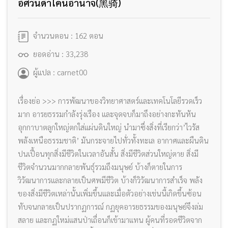
อัศวินดำโค่นอำนาจ(黑骑)
จำนวนตอน : 162 ตอน
ยอดอ่าน : 33,238
ผู้แปล : carnet00
เรื่องย่อ >>> การพัฒนาของวิทยาศาสตร์และเทคโนโลยีรวดเร็ว
มาก อารยธรรมกำลังรุ่งเรือง และจุดจบก็มาถึงอย่างกะทันหัน
อุกกาบาตลูกใหญ่ตกใส่แผ่นดินใหญ่ นำมาซึ่งสิ่งที่เรียกว่า’ไวรัส
พลังเหนือธรรมชาติ’ มันกระจายไปทั่วทั้งทะเล อากาศและผืนดิน
ปนเปื้อนทุกสิ่งมีชีวิตในเวลาอันสั้น สิ่งมีชีวิตส่วนใหญ่ตาย สิ่งมี
ชีวิตจำนวนมากกลายพันธ์ุรวมถึงมนุษย์ บ้างก็ตายในการ
วิวัฒนาการและกลายเป็นศพมีชีวิต บ้างก็วิวัฒนาการสำเร็จ พลัง
ของสิ่งมีชีวิตเหล่านั้นเพิ่มขึ้นและเมื่อตัวอย่างเช่นนี้เกิดขึ้นซ้อน
ทับจนกลายเป็นปรากฏการณ์ กฏยุคอารยธรรมของมนุษย์จึงล่ม
สลาย และกฏใหม่แสนป่าเถื่อนก็เข้ามาแทน ผู้คนที่รอดชีวิตจาก