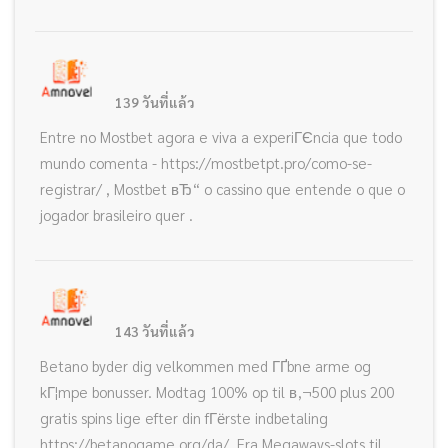
139 วันที่แล้ว
Entre no Mostbet agora e viva a experiГЄncia que todo
mundo comenta - https://mostbetpt.pro/como-se-
registrar/ , Mostbet вЂ“ o cassino que entende o que o
jogador brasileiro quer .
143 วันที่แล้ว
Betano byder dig velkommen med ГҐbne arme og
kГ¦mpe bonusser. Modtag 100% op til в‚¬500 plus 200
gratis spins lige efter din fГёrste indbetaling
https://betanogame.org/da/. Fra Megaways-slots til