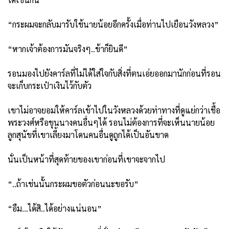
“กระผมจะกลับมารับใช้นายน้อยอีกครั้งเมื่อท่านไปเยือนวังหลวง”
“หากเจ้าต้องการมันจริงๆ..ข้าก็ยินดี”
รอนมองไปยังคาร์ลที่ไม่ได้ใส่ใจกับสิ่งที่ตนเอ่ยออกมานักก่อนที่รอน
จะเก็บกระเป๋าเงินไว้กับตัว
เขาไม่อาจยอมให้คาร์ลเข้าไปในวังหลวงด้วยท่าทางที่ดูแย่กว่าเชื้อ
พระวงศ์หรือขุนนางคนอื่นๆได้ รอนไม่ต้องการที่จะเห็นนายน้อย
ลูกสุนัขที่เขาเลี้ยงมาโดนคนอื่นดูถูกได้เป็นอันขาด
นั่นเป็นหน้าที่สุดท้ายของเขาก่อนที่เขาจะจากไป
“..ถ้าเช่นนั้นกระผมขอตัวก่อนนะขอรับ”
“อืม...ได้สิ..ได้อย่างแน่นอน”