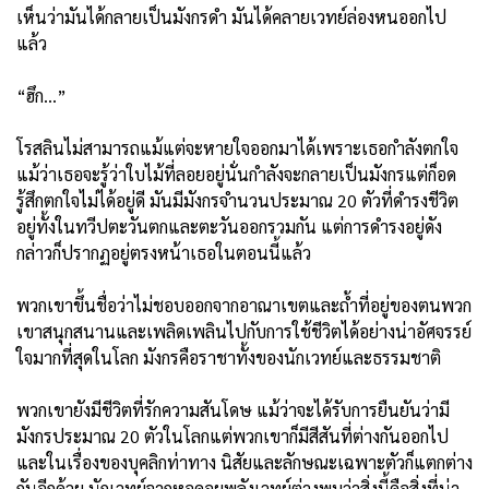
เห็นว่ามันได้กลายเป็นมังกรดำ มันได้คลายเวทย์ล่องหนออกไป
แล้ว
“ฮึก...”
โรสลินไม่สามารถแม้แต่จะหายใจออกมาได้เพราะเธอกำลังตกใจ
แม้ว่าเธอจะรู้ว่าใบไม้ที่ลอยอยู่นั่นกำลังจะกลายเป็นมังกรแต่ก็อด
รู้สึกตกใจไม่ได้อยู่ดี มันมีมังกรจำนวนประมาณ 20 ตัวที่ดำรงชีวิต
อยู่ทั้งในทวีปตะวันตกและตะวันออกรวมกัน แต่การดำรงอยู่ดัง
กล่าวก็ปรากฏอยู่ตรงหน้าเธอในตอนนี้แล้ว
พวกเขาขึ้นชื่อว่าไม่ชอบออกจากอาณาเขตและถ้ำที่อยู่ของตนพวก
เขาสนุกสนานและเพลิดเพลินไปกับการใช้ชีวิตได้อย่างน่าอัศจรรย์
ใจมากที่สุดในโลก มังกรคือราชาทั้งของนักเวทย์และธรรมชาติ
พวกเขายังมีชีวิตที่รักความสันโดษ แม้ว่าจะได้รับการยืนยันว่ามี
มังกรประมาณ 20 ตัวในโลกแต่พวกเขาก็มีสีสันที่ต่างกันออกไป
และในเรื่องของบุคลิกท่าทาง นิสัยและลักษณะเฉพาะตัวก็แตกต่าง
กันอีกด้วย นักเวทย์จากหอคอยพลังเวทย์ต่างพบว่าสิ่งนี้คือสิ่งที่น่า