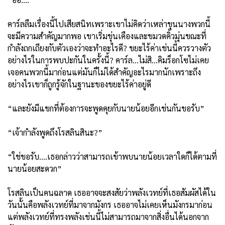
คาร์ลลืมเรื่องนี้ไปเสียสนิทเพราะเขาไม่คิดว่าเหล่าขุนนางพวกนี้
จะมีความสำคัญมากพอ เขาเริ่มขุ่นเคืองและขมวดคิ้วมุ่นขณะที่
กำลังถกเถียงกับตัวเองว่าจะทำอะไรดี? ขยะไร้ค่าเช่นนี้ควรวางตัว
อย่างไรในการพบปะกันในครั้งนี้? คาร์ล...ไม่สิ...คิมร็อกโซไม่เคย
เจอคนพวกนี้มาก่อนแต่มันก็ไม่ได้สำคัญอะไรมากนักเพราะถึง
อย่างไรเขาก็ถูกรู้จักในฐานะของขยะไร้ค่าอยู่ดี
“และยังมีแขกที่ต้องการจะพูดคุยกับนายน้อยอีกเช่นกันขอรับ”
“เจ้ากำลังพูดถึงโรสลินสินะ?”
“ใช่ขอรับ....เธอกล่าวว่าสามารถเข้าพบนายน้อยเวลาใดก็ได้ตามที่
นายน้อยสะดวก”
โรสลินเป็นคนฉลาด เธออาจจะสงสัยว่าพลังเวทย์ที่เธอสัมผัสได้ใน
วันนั้นคือพลังเวทย์ที่มาจากมังกร เธออาจไม่เคยเห็นมังกรมาก่อน
แต่พลังเวทย์ที่ทรงพลังเช่นนี้ไม่สามารถมาจากสิ่งอื่นได้นอกจาก