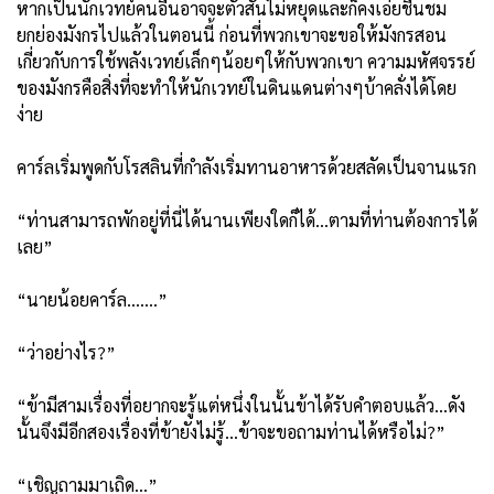
หากเป็นนักเวทย์คนอื่นอาจจะตัวสั่นไม่หยุดและก็คงเอ่ยชื่นชม
ยกย่องมังกรไปแล้วในตอนนี้ ก่อนที่พวกเขาจะขอให้มังกรสอน
เกี่ยวกับการใช้พลังเวทย์เล็กๆน้อยๆให้กับพวกเขา ความมหัศจรรย์
ของมังกรคือสิ่งที่จะทำให้นักเวทย์ในดินแดนต่างๆบ้าคลั่งได้โดย
ง่าย
คาร์ลเริ่มพูดกับโรสลินที่กำลังเริ่มทานอาหารด้วยสลัดเป็นจานแรก
“ท่านสามารถพักอยู่ที่นี่ได้นานเพียงใดก็ได้...ตามที่ท่านต้องการได้
เลย”
“นายน้อยคาร์ล.......”
“ว่าอย่างไร?”
“ข้ามีสามเรื่องที่อยากจะรู้แต่หนึ่งในนั้นข้าได้รับคำตอบแล้ว...ดัง
นั้นจึงมีอีกสองเรื่องที่ข้ายังไม่รู้...ข้าจะขอถามท่านได้หรือไม่?”
“เชิญถามมาเถิด...”