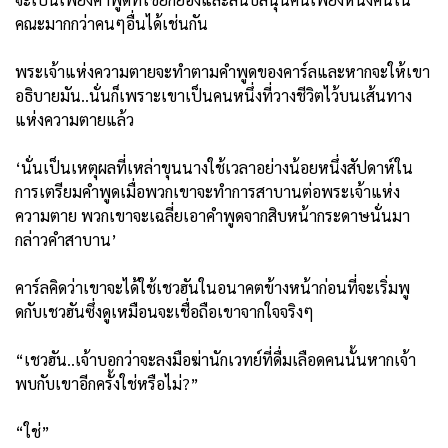
คณะมากกว่าคนๆอื่นได้เช่นกัน
พระเจ้าแห่งความตายจะทำตามคำพูดของคาร์ลและหากจะให้เขา
อธิบายมัน..นั่นก็เพราะเขาเป็นคนหนึ่งที่วางชีวิตไว้บนเส้นทาง
แห่งความตายแล้ว
‘นั่นเป็นเหตุผลที่เหล่าขุนนางใช้เวลาอย่างน้อยหนึ่งสัปดาห์ใน
การเตรียมคำพูดเมื่อพวกเขาจะทำการสาบานต่อพระเจ้าแห่ง
ความตาย พวกเขาจะเฉลี่ยเอาคำพูดจากสิบหน้ากระดาษนั่นมา
กล่าวคำสาบาน’
คาร์ลคิดว่าเขาจะได้ใช้เชวฮันในอนาคตข้างหน้าก่อนที่จะเริ่มพู
ดกับเชวฮันซึ่งดูเหมือนจะเชื่อถือเขาจากใจจริงๆ
“เชวฮัน..เจ้าบอกว่าจะลงมือฆ่านักเวทย์ที่ดื่มเลือดคนนั้นหากเจ้า
พบกับเขาอีกครั้งใช่หรือไม่?”
“ใช่”