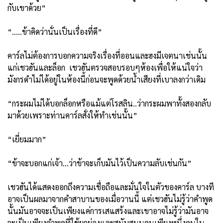
กับเขาด้วย”
“.....ข้าคิดว่านั่นเป็นเรื่องที่ดี”
คาร์ลไม่ต้องการบอกความจริงเรื่องที่ออนและฮงมีเจตนาเช่นนั้น
แก่เชวฮันและล็อก เชวฮันตรวจสอบรอบๆห้องเพื่อให้แน่ใจว่า
มังกรดำไม่ได้อยู่ในห้องนี้ก่อนจะพูดด้วยน้ำเสียงที่เบาลงกว่าเดิม
“กระผมไม่ได้บอกล็อกหรือแม้แต่โรสลิน..ว่ากระผมพาทั้งสองกลับ
มาด้วยเพราะท่านคาร์ลสั่งให้ทำเช่นนั้น”
“เยี่ยมมาก”
“ข้าจะบอกแก่เจ้า...ว่าข้าจะเก็บมันไว้เป็นความลับเช่นกัน”
เชวฮันได้แสดงออกถึงความเชื่อถือและมั่นใจในตัวของคาร์ล บางที
อาจเป็นผลมาจากคำสาบานของเมื่อวานนี้ แต่เชวฮันไม่รู้ว่าคำพูด
นั้นมันอาจจะเป็นเพียงแค่การเสแสร้งและเขาอาจไม่รู้ว่ามันอาจ
จะเป็นเพียงคำพูดที่ใช้ยกย่องและสนับสนุนคนเพียงหนึ่งคนใน