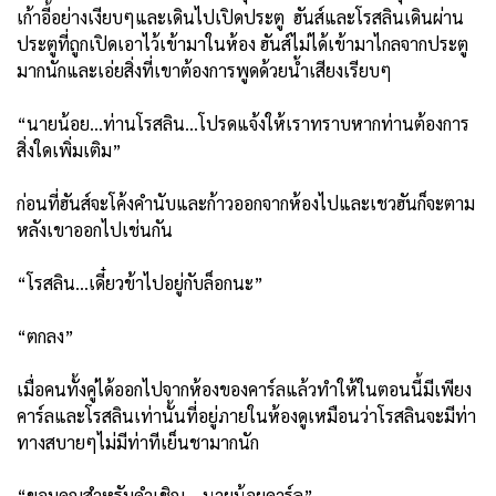
เก้าอี้อย่างเงียบๆและเดินไปเปิดประตู ฮันส์และโรสลินเดินผ่าน
ประตูที่ถูกเปิดเอาไว้เข้ามาในห้อง ฮันส์ไม่ได้เข้ามาไกลจากประตู
มากนักและเอ่ยสิ่งที่เขาต้องการพูดด้วยน้ำเสียงเรียบๆ
“นายน้อย...ท่านโรสลิน...โปรดแจ้งให้เราทราบหากท่านต้องการ
สิ่งใดเพิ่มเติม”
ก่อนที่ฮันส์จะโค้งคำนับและก้าวออกจากห้องไปและเชวฮันก็จะตาม
หลังเขาออกไปเช่นกัน
“โรสลิน...เดี๋ยวข้าไปอยู่กับล็อกนะ”
“ตกลง”
เมื่อคนทั้งคู่ได้ออกไปจากห้องของคาร์ลแล้วทำให้ในตอนนี้มีเพียง
คาร์ลและโรสลินเท่านั้นที่อยู่ภายในห้องดูเหมือนว่าโรสลินจะมีท่า
ทางสบายๆไม่มีท่าทีเย็นชามากนัก
“ขอบคุณสำหรับคำเชิญ....นายน้อยคาร์ล”