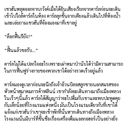
เชวฮันหลุดออกจากภวังค์เมื่อได้ยินเสียงเรียกจากคาร์ลก่อนจะเดิน
เข้าไปใกล้คาร์ลในห้อง คาร์ลลุกขึ้นจากเตียงแล้วเดินไปที่ห้องน้ำ
และเอ่ยถามเชวฮันที่จ้องมองมาที่เขาอยู่
“ล็อกฟื้นรึยัง?”
“ฟื้นแล้วขอรับ...”
คาร์ลไม่ได้แปลกใจอะไรเพราะเผ่าหมาป่านับได้ว่ามีความสามารถ
ในการฟื้นฟูร่างกายของพวกเขาได้อย่างรวดเร็วอยู่แล้ว
คาร์ลมองดูเวลาก่อนจะนึกถึงเจ้าอ้วนบิลอสลูกชายนอกสมรสของ
หัวหน้าสมาคมการค้าฟลินน์ เขากำลังจะเดินทางมาถึงเมืองหลวง
ในเร็วๆนี้แล้ว คาร์ลได้สัญญาว่าจะไปดื่มกับเขาและพบปะพูดคุย
กันเล็กน้อยที่โรงแรมแห่งหนึ่ง มันเป็นโรงแรมเดียวกับที่เขาได้
แจ้งแก่เชวฮันว่าเขาจะเข้าพักที่นั่นหากเดินทางถึงเมืองหลวง
โรงแรมนั่นมีบาร์ที่ขึ้นชื่อเรื่องเครื่องดื่มแอลกอฮอร์เป็นอย่างยิ่ง