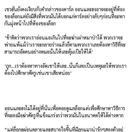
เชวฮันยังคงเงียบกับคำกล่าวของคาร์ล ออนและฮงอาจจะอยู่ที่ห้อง
ของล็อกแต่ยังมีสิ่งที่พวกมันได้บอกแก่คาร์ลอย่างลับๆก่อนที่จะพา
กันมุ่งหน้าไปที่ห้องของล็อก
‘ข้าคิดว่าพวกเราอ่อนแอเกินไปที่จะฆ่าเผ่าหมาป่าได้ พวกเราจะ
พ่ายแพ้แม้ว่าเราจะกลายร่างแล้วก็ตามพวกเราเลยต้องหาวิธีที่จะ
สามารถอัดคนอย่างหมอนั่นให้เละตุ้มเป๊ะให้ได้’
‘ถูก...เราต้องหาทางอัดเขาให้เละ..นั่นก็เลยเป็นเหตุผลให้พวกเรา
ต้องไปศึกษาศัตรูเช่นเขาเสียหน่อย’
ออนและฮงไม่ได้อยู่ที่นั่นเพื่อคอยดูแลล็อกแต่เพื่อศึกษาหาวิธีการ
ที่จะลงมือฆ่าศัตรูที่แข็งแกร่งกว่าพวกมันในอนาคตให้ได้ต่างหาก
“แต่ล็อกดูผ่อนคลายและสบายใจขึ้นที่มีลูกแมวน่ารักๆสองตัวอยู่