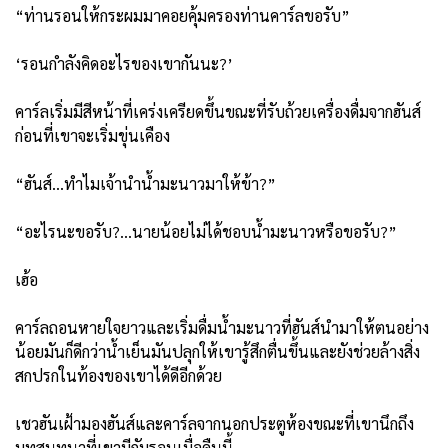
“ท่านรอนให้กระผมมาคอยคุ้มครองท่านคาร์ลขอรับ”
‘รอนกำลังคิดอะไรของเขากันนะ?’
คาร์ลเริ่มมีสีหน้าที่เคร่งเครียดขึ้นขณะที่รับถ้วยเครื่องดื่มจากฮันส์
ก่อนที่เขาจะเริ่มขุ่นเคือง
“ฮันส์...ทำไมเจ้านำน้ำมะนาวมาให้ข้า?”
“อะไรนะขอรับ?...นายน้อยไม่ได้ชอบน้ำมะนาวหรือขอรับ?”
เฮ้อ
คาร์ลถอนหายใจยาวและเริ่มดื่มน้ำมะนาวที่ฮันส์นำมาให้ตนอย่าง
น้อยมันก็ดีกว่าน้ำเย็นมันปลุกให้เขารู้สึกตื่นขึ้นและยังช่วยล้างสิ่ง
สกปรกในท้องของเขาได้ดีอีกด้วย
เชวฮันเฝ้ามองฮันส์และคาร์ลจากนอกประตูห้องขณะที่เขานึกถึง
บทสนทนาที่เขามีกับรอนเมื่อคืนนี้