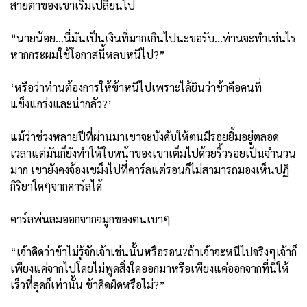
สายตาของเขาเริ่มเปลี่ยนไป
“นายน้อย...นี่มันเป็นเงินที่มากเกินไปนะขอรับ...ท่านจะทำเช่นไร
หากกระผมใช้โอกาสนี้หลบหนีไป?”
‘หรือว่าท่านต้องการให้ข้าหนีไปเพราะได้ยินว่าข้าคือคนที่
แข็งแกร่งและน่ากลัว?’
แม้ว่าช่วงหลายปีที่ผ่านมาเขาจะบังคับให้ตนมีรอยยิ้มอยู่ตลอด
เวลาแต่มันก็ยังทำให้ใบหน้าของเขาเต็มไปด้วยริ้วรอยเป็นจำนวน
มาก เขายังคงจ้องเขม็งไปที่คาร์ลแต่รอนก็ไม่สามารถมองเห็นปฏิ
กิริยาใดๆจากคาร์ลได้
คาร์ลพ่นลมออกจากจมูกของตนเบาๆ
“เจ้าคิดว่าข้าไม่รู้จักเจ้าเช่นนั้นหรือรอน?ถ้าเจ้าจะหนีไปจริงๆเจ้าก็
เพียงแค่จากไปโดยไม่พูดสิ่งใดออกมาหรือเพียงแค่ออกจากที่นี่ให้
เร็วที่สุดก็เท่านั้น ข้าคิดผิดหรือไม่?”