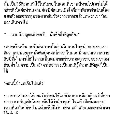
นั่นเป็นวิธีที่รอนทำไว้ในนิยาย ในตอนที่เขาหนีหายไปเขาไม่ได้
กล่าวสิ่งใดต่อท่านเคานต์เฮนิตัสและเมื่อใดก็ตามที่เขาจำเป็นต้อง
แยกตัวออกจากกลุ่มของเชวฮันชั่วคราวเขาจะแจ้งแก่พวกเขาก่อน
ออกเดินทางไป
“.....นายน้อยถูกแล้วขอรับ...นั่นคือสิ่งที่ถูกต้อง”
รอนพยักหน้าตอบรับด้วยรอยยิ้มอ่อนโยนบนใบหน้าของเขา เขา
คิดว่านายน้อยลูกสุนัขที่อยู่ตรงหน้าเขาในตอนนี้ ตลอดเวลาหลาย
สิบปีที่ผ่านมาได้มีโอกาสเห็นตนมากกว่าบารอคลูกชายของเขาเอง
ด้วยซ้ำ ในความเป็นจริงคาร์ลอาจจะเป็นคนที่รู้จักรอนดีที่สุดก็เป็น
ได้
‘ตอนนี้ข้าแก่เกินไปแล้ว’
ชายชราเช่นเขาได้ยอมรับว่าตนได้แก่ตัวลงคงเหมือนกับวงปีที่คอย
บอกการเจริญเติบโตของต้นไม้ว่ามีอายุเท่าใดแล้ว อีกทั้งผลจาก
เวลาที่เคลื่อนผ่านในแต่ละวันก็ไม่สามารถหลีกเลี่ยงออกจากตัวเขา
ได้เช่นกัน