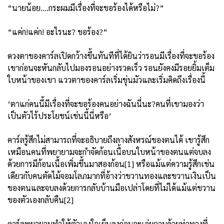
“นายน้อย....กระผมมีเรื่องที่จะขอร้องได้หรือไม่?”
“แค่ก!แค่ก! อะไรนะ? ขอร้อง?”
ดวงตาของคาร์ลเปิดกว้างขึ้นทันทีที่ได้ยินว่ารอนมีเรื่องที่จะขอร้อง
เขาก่อนจะหันกลับไปมองรอนอย่างรวดเร็ว รอนยังคงมีรอยยิ้มเต็ม
ใบหน้าของเขา แววตาของคาร์ลเริ่มขุ่นมัวและเริ่มคิดถึงเรื่องนี้
‘ตาแก่คนนี้มีเรื่องที่จะขอร้องคนอย่างฉันนี่นะ?คนที่เขามองว่า
เป็นตัวไร้ประโยชน์เช่นนี้นี่หรือ’
คาร์ลรู้สึกไม่สามารถที่จะอธิบายถึงลางสังหรณ์ของตนได้ เขารู้สึก
เหมือนคนที่พยายามจะกำจัดก้อนเนื้อบนใบหน้าของตนแต่จบลง
ด้วยการมีก้อนเนื้อเพิ่มขึ้นมาสองก้อน[1] หรือแม้แต่ความรู้สึกเช่น
เดียวกับคนตัดไม้จอมโลภมากที่อ้างว่าขวานทองและขวานเงินเป็น
ของตนและจบลงด้วยการกลับบ้านมือเปล่าโดยที่ไม่ได้แม้แต่ขวาน
ของตัวเองกลับคืน[2]
คาร์ลพยายามทำให้ตัวเองใจเย็นลงก่อนจะเอ่ยถามด้วยท่าทางที่