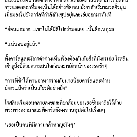
การแสดงออกที่มองเห็นได้อย่างชัดเจน มังกรดำเริ่มขมวดคิ้วมุ่น
เมื่อมองไปยังคาร์ลที่กำลังกินซุปอยู่และเอ่ยออกมาทันที
“อ่อนแอมาก....เขาไม่ได้มีดีไปกว่ามดเลย...นั่นคือเหตุผล”
“แน่นอนอยู่แล้ว”
ทั้งคาร์ลและมังกรดำต่างเห็นพ้องต้องกันกับสิ่งที่มังกรเอ่ย โรสลิน
เฝ้าดูสิ่งนี้ด้วยความสนใจก่อนจะพยักหน้าของเธอช้าๆ
“การที่ข้าได้ทานอาหารร่วมกับนายน้อยคาร์ลและท่าน
มังกร...ถือว่าเป็นเกียรติอย่างยิ่ง”
โรสลินเริ่มผ่อนคลายลงขณะที่ยกส้อมของเธอขึ้นมาถือไว้ด้วย
ท่วงท่างดงาม ขณะที่คาร์ลยังคงทานซุปต่อไปเรื่อยๆ
‘เธอเป็นคนที่มีความกล้าหาญจริงๆ’