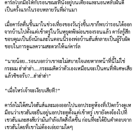
คาร์ลโบกมือให้กับรอนขณะที่นั่งอยู่บนเตียงและนอนหลับฝันดี
เป็นครั้งแรกในรอบหลายวันที่ผ่านมา
เมื่อคาร์ลตื่นขึ้นมาในช่วงเที่ยงของวันรุ่งขึ้นเขาก็พบว่ารอนได้ออก
จากบ้านไปตั้งแต่เช้าตรู่ในวันหยุดพักผ่อนของรอนแล้ว คาร์ลรู้สึก
ขอบคุณเป็นยิ่งนักและในตอนนี้รองพ่อบ้านฮันส์กลายเป็นผู้รับผิด
ชอบในการดูแลความสะดวกให้แก่คาร์ล
“นายน้อย...รอนบอกว่าเขาจะไม่สบายใจเลยหากหน้าที่นี้ไม่ใช่
กระผม ฮ่าฮ่าฮ่า.....กระผมคิดว่าตัวเองเหมือนจะเป็นคนที่พิเศษเสีย
แล้วซิขอรับ?...ฮ่าฮ่าฮ่า”
“เมื่อไหร่เจ้าจะเงียบเสียที?”
คาร์ลไม่ได้สนใจฮันส์และมองออกไปนอกประตูห้องที่เปิดกว้างดูเห
มือนว่าเชวฮันจะยืนอยู่นอกประตูตั้งแต่เช้าตรู่ เขายังคงจ้องไปที่
เชวฮันและสงสัยว่ามันกำลังเกิดสิ่งใดขึ้น ก่อนที่จะได้ยินคำตอบจาก
เชวฮันโดยที่เขาไม่ต้องเอ่ยถามใดๆ