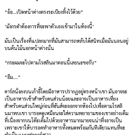
“อ้อ...เปิดหน้าต่างตรงระเบียงทิ้งไว้ด้วย”
‘มังกรดำต้องการที่จะพาตัวเองเข้ามาในห้องนี้’
มันเป็นเรื่องที่แปลกมากที่มันสามารถหลับได้สนิทเมื่อมันนอนอยู่
บนต้นไม้นอกหน้าต่างนั่น
“กระผมจะไปตามโรสลินมาตอนนี้เลยนะขอรับ”
“อืม....”
คาร์ลนั่งลงบนเก้าอี้โดยมีอาหารปรากฏอยู่ตรงหน้าเขา มันอาจจะ
เป็นอาหารเช้าสำหรับคนส่วนน้อยและอาจเป็นอาหารเที่ยง
สำหรับคนส่วนใหญ่ก่อนที่ฮันส์จะออกจากห้องไปเพื่อตามโรสลิ
นมาพบเขา บารอคดูเหมือนจะใส่ความพยายามของเขาอย่างเต็ม
ที่เนื่องจากบนโต๊ะเต็มไปด้วยอาหารมากมายจนน่าทึ่งอาจเป็น
เพราะเขาให้บารอคทำอาหารทั้งหมดพร้อมกันทีเดียวแทนที่จะ
ทำเป็นแบบฟูลคอร์ส[3]