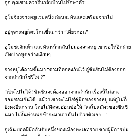
ถูก คุณชายควรรีบกลับบ้านไปรักษาตัว”
อู่โม่จ้องจางหยูแวบหนึ่ง ก่อนจะหันและเตรียมจากไป
อยู่ๆจางหยูก็ตะโกนขึ้นมาว่า “เดี๋ยวก่อน”
อู่โม่ชะงักเท้า และหันหน้ากลับไปมองจางหยู เขารอให้อีกฝ่าย
เปิดปากพูดอย่างเงียบๆ
จางหยูได้ถามขึ้นมา “ตามที่ตกลงกันไว้ อู่ซินซินไม่ต้องออก
จากสำนักใช่รึไม่
?”
“เป็นไปไม่ได้! ซินซินจะต้องออกจากสำนัก เรื่องนี้ไม่อาจ
รอมชอมกันได้” แม้ว่าเขาจะไม่ใช่คู่มือของจางหยู แต่อู่โม่ก็
ยังคงยืนกราน โดยไม่คิดจะอ่อนข้อให้ “ส่งใบสมัครของซินซิ
นมา ไม่งั้นท่านพ่อข้าจะมาเอามันไปด้วยตัวเอง...”
อู่เฉิน ยอดฝีมืออันดับหนึ่งของเมืองทะเลทราย ชายผู้มีการบ่ม