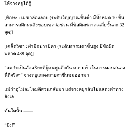
ให้จางหยูได้รู้
[ทักษะ : เมฆาล่องลอย (ระดับวิญญาณขั้นต่ำ มีทั้งหมด 10 ขั้น
สามารถฝึกฝนถึงขอบเขตว่อซวน มีข้อผิดพลาดเฉลี่ยขั้นละ 32
จุด)]
[เคล็ดวิชา : ฝ่ามือปารมิตา (ระดับธรรมดาขั้นสูง มีข้อผิด
พลาด 488 จุด)]
“สมกับเป็นอัจฉริยะที่ผู้คนพูดถึงกัน ความเร็วในการตอบสนอง
นี่ดีจริงๆ” จางหยูแสดงสายตาชื่นชมออกมา
แม้ว่าอู่โม่จะโจมตีสวนกลับมา แต่จางหยูกลับไม่แสดงท่าทาง
ลังเล
ทันใดนั้น
——
“ปัง
!”