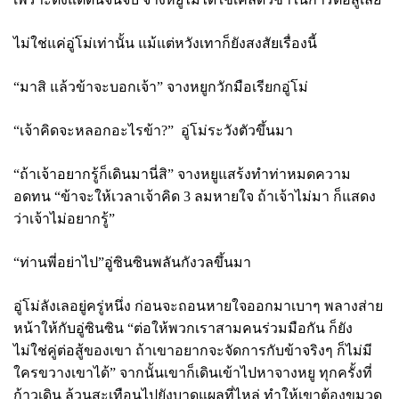
ไม่ใช่แค่อู่โม่เท่านั้น แม้แต่หวังเทาก็ยังสงสัยเรื่องนี้
“มาสิ แล้วข้าจะบอกเจ้า” จางหยูกวักมือเรียกอู่โม่
“เจ้าคิดจะหลอกอะไรข้า
?” อู่โม่ระวังตัวขึ้นมา
“ถ้าเจ้าอยากรู้ก็เดินมานี่สิ” จางหยูแสร้งทำท่าหมดความ
อดทน “ข้าจะให้เวลาเจ้าคิด 3 ลมหายใจ ถ้าเจ้าไม่มา ก็แสดง
ว่าเจ้าไม่อยากรู้”
“ท่านพี่อย่าไป”อู่ซินซินพลันกังวลขึ้นมา
อู่โม่ลังเลอยู่ครู่หนึ่ง ก่อนจะถอนหายใจออกมาเบาๆ พลางส่าย
หน้าให้กับอู่ซินซิน “ต่อให้พวกเราสามคนร่วมมือกัน ก็ยัง
ไม่ใช่คู่ต่อสู้ของเขา ถ้าเขาอยากจะจัดการกับข้าจริงๆ ก็ไม่มี
ใครขวางเขาได้” จากนั้นเขาก็เดินเข้าไปหาจางหยู ทุกครั้งที่
ก้าวเดิน ล้วนสะเทือนไปยังบาดแผลที่ไหล่ ทำให้เขาต้องขมวด