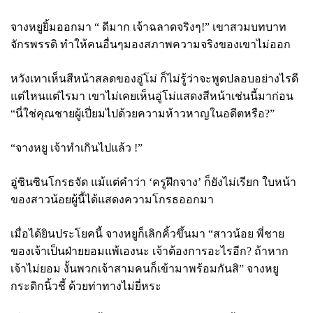
จางหยูยิ้มออกมา “ ดีมาก เจ้าฉลาดจริงๆ!” เขาสวมบทบาท
จักรพรรดิ ทำให้คนอื่นๆมองสภาพความจริงของเขาไม่ออก
หวังเทาเห็นสีหน้าสลดของอู่โม่ ก็ไม่รู้ว่าจะพูดปลอบอย่างไรดี
แต่ไหนแต่ไรมา เขาไม่เคยเห็นอู่โม่แสดงสีหน้าเช่นนี้มาก่อน
“นี่ใช่คุณชายผู้เปี่ยมไปด้วยความห้าวหาญในอดีตหรือ
?”
“จางหยู เจ้าทำเกินไปแล้ว !”
อู่ซินซินโกรธจัด แม้แต่คำว่า
‘ครูฝึกจาง’ ก็ยังไม่เรียก ใบหน้า
ของสาวน้อยผู้นี้ได้แสดงความโกรธออกมา
เมื่อได้ยินประโยคนี้ จางหยูก็เลิกคิ้วขึ้นมา “สาวน้อย พี่ชาย
ของเจ้าเป็นฝ่ายยอมแพ้เองนะ เจ้าต้องการอะไรอีก
? ถ้าหาก
เจ้าไม่ยอม งั้นพวกเจ้าสามคนก็เข้ามาพร้อมกันสิ” จางหยู
กระดิกนิ้วชี้ ด้วยท่าทางไม่ยี่หระ