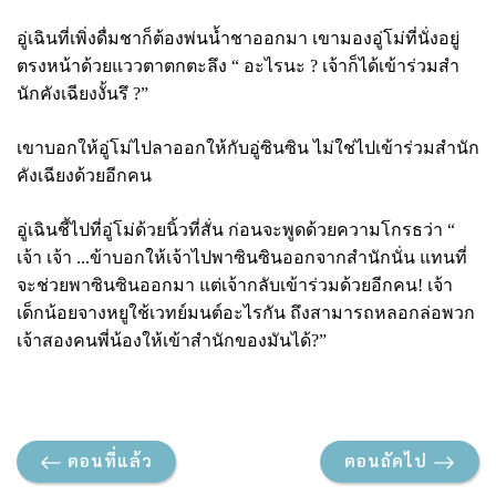
อู่เฉินที่เพิ่งดื่มชาก็ต้องพ่นน้ำชาออกมา เขามองอู่โม่ที่นั่งอยู่
ตรงหน้าด้วยแววตาตกตะลึง “ อะไรนะ
? เจ้าก็ได้เข้าร่วมสำ
นักคังเฉียงงั้นรึ ?”
เขาบอกให้อู่โม่ไปลาออกให้กับอู่ซินซิน ไม่ใช่ไปเข้าร่วมสำนัก
คังเฉียงด้วยอีกคน
อู่เฉินชี้ไปที่อู่โม่ด้วยนิ้วที่สั่น ก่อนจะพูดด้วยความโกรธว่า “
เจ้า เจ้า ...ข้าบอกให้เจ้าไปพาซินซินออกจากสำนักนั่น แทนที่
จะช่วยพาซินซินออกมา แต่เจ้ากลับเข้าร่วมด้วยอีกคน! เจ้า
เด็กน้อยจางหยูใช้เวทย์มนต์อะไรกัน ถึงสามารถหลอกล่อพวก
เจ้าสองคนพี่น้องให้เข้าสำนักของมันได้
?”
ตอนที่แล้ว
ตอนถัดไป