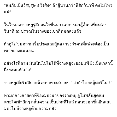
“สมกับเป็นวีรบุรุษ 3 วิจริงๆ ถ้าสู้นานกว่านี้สักวินาที คงไม่ไหว
แน่”
ในใจของจางหยูรู้สึกจนใจขึ้นมา แค่การต่อสู้สั้นๆเพียงสอง
วินาที ลมปราณในร่างของเขาก็หมดลงแล้ว
ถ้าอู่โม่ข่มความเจ็บปวดและสู้ต่อ เกรงว่าคนที่แพ้จะต้องเป็น
เขาอย่างแน่นอน
อย่างไรก็ตาม มันเป็นไปไม่ได้ที่จางหยูจะยอมแพ้ ยิ่งเป็นเวลานี้
ยิ่งยอมแพ้ไม่ได้
จางหยูเลียริมฝีปากด้วยท่าทางสบายๆ “ ว่ายังไง จะสู้ต่อรึไม่
?”
ท่ามกลางสายตาที่จ้องมองมาของจางหยู อู่โม่พลันสูดลม
หายใจเข้าลึกๆ กลั้นความเจ็บปวดที่ไหล่ ก่อนจะลุกขึ้นยืนและ
มองไปที่จางหยูด้วยความกลัว