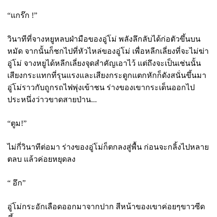
“แกร๊ก !”
วินาทีที่จางหยูหลบฝ่ามือของอู่โม่ พลังลึกลับได้ก่อตัวขึ้นบน
หมัด จากนั้นก็ชกไปที่หัวไหล่ของอู่โม่ เพื่อหลีกเลี่ยงที่จะไม่ฆ่า
อู่โม่ จางหยูได้หลีกเลี่ยงจุดสำคัญเอาไว้ แต่ถึงจะเป็นเช่นนั้น
เสียงกระแทกที่รุนแรงและเสียงกระดูกแตกหักก็ดังสนั่นขึ้นมา
อู่โม่ราวกับถูกรถไฟพุ่งเข้าชน ร่างของเขากระเด็นออกไป
ประหนึ่งว่าวขาดสายป่าน...
“ตูม
!”
ไม่กี่วินาทีต่อมา ร่างของอู่โม่ก็ตกลงสู่พื้น ก่อนจะกลิ้งไปหลาย
ตลบ แล้วค่อยหยุดลง
“ อึก”
อู่โม่กระอักเลือดออกมาจากปาก สีหน้าของเขาค่อยๆขาวซีด