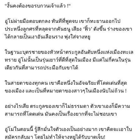
“งั้นคงต้องขอรบกวนเจ้าแล้ว !“
อู่โม่ผ่ายมือตอบตกลง ทันทีที่พูดจบ เขาก็ทะยานออกไป
ประหนึ่งลูกศรที่หลุดจากคันธนู เสียง
‘ฟิ้ว’ ดังขึ้น ร่างของเขา
ได้กลายเป็นเงาอันเลือนราง พุ่งใส่จางหยู
ในฐานะบุตรชายของหัวหน้าตระกูลอันดับหนึ่งแห่งเมืองทะเล
ทราย อู่โม่นั้นเป็นรุ่นเยาว์ที่ดีที่สุดในเมือง มีแค่ไม่กี่คนในรุ่น
เดียวกันที่สามารถประมือกับเขาได้
ในสายตาของทุกคน เขาคือหนึ่งในอัจฉริยะที่โดดเด่นที่สุด
ของเมือง และเป็นที่หมายตาของสาวๆในเมืองนับไม่ถ้วน !
อย่างไรเสีย ตระกูลของเขาก็ไม่ธรรมดา ตัวเขาเองก็มีความ
สามารถที่โดดเด่น มันคงเป็นเรื่องยากที่จะไม่ชอบเขา
อู่โม่ในตอนนี้ รู้สึกมั่นใจตัวเองเป็นอย่างมาก เขาคิดจะเอาใบ
สมัครกลับมา โดยไม่ทำให้จางหยูได้รับบาดเจ็บ!