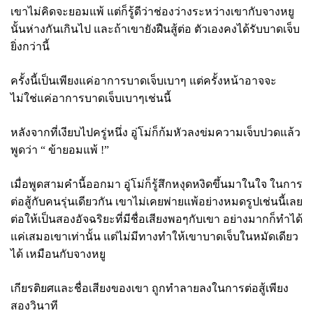
เขาไม่คิดจะยอมแพ้ แต่ก็รู้ดีว่าช่องว่างระหว่างเขากับจางหยู
นั้นห่างกันเกินไป และถ้าเขายังฝืนสู้ต่อ ตัวเองคงได้รับบาดเจ็บ
ยิ่งกว่านี้
ครั้งนี้เป็นเพียงแค่อาการบาดเจ็บเบาๆ แต่ครั้งหน้าอาจจะ
ไม่ใช่แค่อาการบาดเจ็บเบาๆเช่นนี้
หลังจากที่เงียบไปครู่หนึ่ง อู่โม่ก็ก้มหัวลงข่มความเจ็บปวดแล้ว
พูดว่า “ ข้ายอมแพ้ !”
เมื่อพูดสามคำนี้ออกมา อู่โม่ก็รู้สึกหงุดหงิดขึ้นมาในใจ ในการ
ต่อสู้กับคนรุ่นเดียวกัน เขาไม่เคยพ่ายแพ้อย่างหมดรูปเช่นนี้เลย
ต่อให้เป็นสองอัจฉริยะที่มีชื่อเสียงพอๆกับเขา อย่างมากก็ทำได้
แค่เสมอเขาเท่านั้น แต่ไม่มีทางทำให้เขาบาดเจ็บในหมัดเดียว
ได้ เหมือนกับจางหยู
เกียรติยศและชื่อเสียงของเขา ถูกทำลายลงในการต่อสู้เพียง
สองวินาที