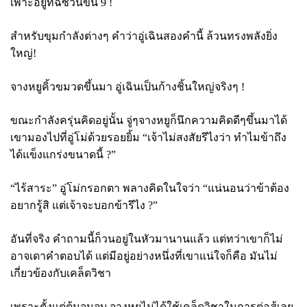
เพาะอยู่ที่ฉีซวนขั้น 9 !
สำหรับขุมกำลังต่างๆ คำว่าอู่เฉินสองคำนี้ ล้วนทรงพลังยิ่ง
ใหญ่!
จางหยูคิ้วขมวดขึ้นมา อู่เฉินเป็นก้างชิ้นใหญ่จริงๆ !
ขณะกำลังครุ่นคิดอยู่นั้น จู่ๆจางหยูก็นึกความคิดดีๆขึ้นมาได้
เขามองไปที่อู่โม่ด้วยรอยยิ้ม “เจ้าไม่สงสัยรึไงว่า ทำไมข้าถึง
ได้แข็งแกร่งขนาดนี้
?”
“ไร้สาระ” อู่โม่กรอกตา พลางคิดในใจว่า “แน่นอนว่าข้าต้อง
อยากรู้สิ แต่เจ้าจะบอกข้ารึไง
?”
อันที่จริง คำถามนี้ก็วนอยู่ในหัวมานานแล้ว แต่ทว่าเขาก็ไม่
อาจเดาคำตอบได้ แต่มีอยู่อย่างหนึ่งที่เขาแน่ใจก็คือ มันไม่
เกี่ยวข้องกับเคล็ดวิชา
เพราะตั้งแต่ต้นจนจบ จางหยูไม่ได้ใช้เคล็ดวิชาในการต่อสู้เลย