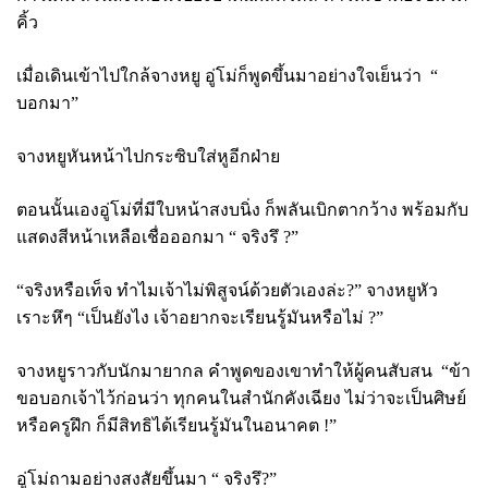
คิ้ว
เมื่อเดินเข้าไปใกล้จางหยู อู่โม่ก็พูดขึ้นมาอย่างใจเย็นว่า “
บอกมา”
จางหยูหันหน้าไปกระซิบใส่หูอีกฝ่าย
ตอนนั้นเองอู่โม่ที่มีใบหน้าสงบนิ่ง ก็พลันเบิกตากว้าง พร้อมกับ
แสดงสีหน้าเหลือเชื่อออกมา “ จริงรึ
?”
“จริงหรือเท็จ ทำไมเจ้าไม่พิสูจน์ด้วยตัวเองล่ะ
?” จางหยูหัว
เราะหึๆ “เป็นยังไง เจ้าอยากจะเรียนรู้มันหรือไม่ ?”
จางหยูราวกับนักมายากล คำพูดของเขาทำให้ผู้คนสับสน “ข้า
ขอบอกเจ้าไว้ก่อนว่า ทุกคนในสำนักคังเฉียง ไม่ว่าจะเป็นศิษย์
หรือครูฝึก ก็มีสิทธิได้เรียนรู้มันในอนาคต !”
อู่โม่ถามอย่างสงสัยขึ้นมา “ จริงรึ
?”