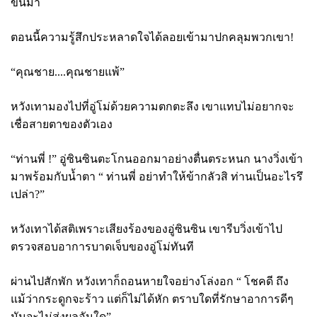
ขึ้นมา
ตอนนี้ความรู้สึกประหลาดใจได้ลอยเข้ามาปกคลุมพวกเขา
!
“คุณชาย....คุณชายแพ้”
หวังเทามองไปที่อู่โม่ด้วยความตกตะลึง เขาแทบไม่อยากจะ
เชื่อสายตาของตัวเอง
“ท่านพี่ !” อู่ซินซินตะโกนออกมาอย่างตื่นตระหนก นางวิ่งเข้า
มาพร้อมกับน้ำตา “ ท่านพี่ อย่าทำให้ข้ากลัวสิ ท่านเป็นอะไรรึ
เปล่า
?”
หวังเทาได้สติเพราะเสียงร้องของอู่ซินซิน เขารีบวิ่งเข้าไป
ตรวจสอบอาการบาดเจ็บของอู่โม่ทันที
ผ่านไปสักพัก หวังเทาก็ถอนหายใจอย่างโล่งอก “ โชคดี ถึง
แม้ว่ากระดูกจะร้าว แต่ก็ไม่ได้หัก ตราบใดที่รักษาอาการดีๆ
มันจะไม่ส่งผลอันใด”