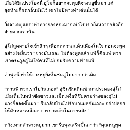
เมื่อได้ยินประโยคนี้ อู่โม่ก็อยากจะทุบตีจางหยูขึ้นมา แต่
สุดท้ายก็อดกลั้นมันไว้ เขาไม่มีทางทำเช่นนั้นได้
ยิ่งจางหยูแสดงท่าทางจองหองมากเท่าไร เขายิ่งหวาดกลัวอีก
ฝ่ายมากเท่านั้น
อู่โม่สูดหายใจเข้าลึกๆ เพื่อกดความแค้นเคืองในใจ ก่อนจะพูด
อย่างใจเย็นว่า “ช่างมันเถอะ ไม่ต้องพูดแล้ว แพ้ก็คือแพ้ พวก
เราตระกูลอู่ไม่ใช่คนที่ไม่ยอมรับความพ่ายแพ้”
คำพูดนี้ ทำให้จางหยูยิ่งชื่นชมอู่โม่มากกว่าเดิม
“ท่านพี่ พวกเราไปกันเถอะ” อู่ซินซินเดินเข้ามาประคองอู่โม่
เมื่อเห็นใบหน้าซีดขาวและเม็ดเหงื่อที่ซึมตามร่างของอู่โม่
นางก็สลดขึ้นมา “ รีบกลับบ้านไปรักษาแผลกันเถอะ อย่าปล่อย
ให้มันหลงเหลืออาการบาดเจ็บในภายหลัง”
หวังเทากลัวจางหยูมาก เขารีบพูดเสริมขึ้นมาว่า “คุณหนูพูด