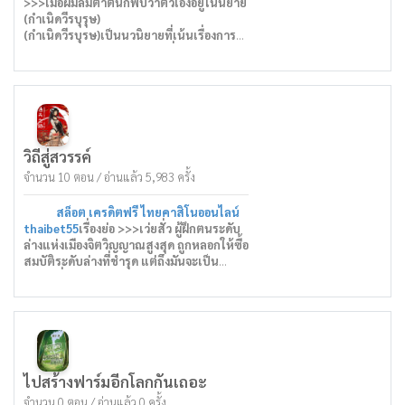
โลหิต อันดับความแปลกประหลาดตาม
>>>เมื่อผมลืมตาตื่นก็พบว่าตัวเองอยู่ในนิยาย
ธรรมชาติ อันดับบุตรแห่งสวรรค์ อันดับนิกาย
(กำเนิดวีรบุรุษ)
และอื่น ๆ อีกมากมายปรากฏขึ้นทีละคน ทั้ง
(กำเนิดวีรบุรษ)เป็นนวนิยายที่เน้นเรื่องการ
โลกก็ตกตะลึง!
ผจญภัยของพระเอกและผองเพื่อน เชวฮัน
เป็นเด็กนักเรียนมัธยมปลายที่ถูกส่งไปยังมิติที่
ต่างออกไปจากโลกพร้อมกับบททดสอบการ
เป็นวีรบุรุษหลากหลายรูปแบบ ภายในทวีป
ตะวันตกและทวีปตะวันออก
ผมได้กลายเป็นส่วนหนึ่งของนิยายเรื่องนี้ไม่ได้
เป็นพระเอกที่ชื่อ เชวฮัน แต่เป็นเพียงตัวขยะ
วิถีสู่สวรรค์
ไร้ค่าของครอบครัวท่านเคานต์ซึ่งเป็น
จำนวน 10 ตอน / อ่านแล้ว 5,983 ครั้ง
ครอบครัวขุนนางที่ดูแลพื้นที่ของหมู่บ้านแห่ง
แรกที่ เชวฮัน ย่างกรายไปถึงเพื่อเริ่มต้นบท
สล็อต เครดิตฟรี ไทยคาสิโนออนไลน์
ทดสอบการเป็นวีรบุรุษ
thaibet55
เรื่องย่อ >>>เว่ยสั่ว ผู้ฝึกตนระดับ
ปัญหาคือก่อนที่ เชวฮัน จะมาเยือนนั้นหมู่บ้าน
ล่างแห่งเมืองจิตวิญญาณสูงสุด ถูกหลอกให้ซื้อ
ที่เขาอาศัยอยู่ถูกคนจากองค์กรลับลอบสังหาร
สมบัติระดับล่างที่ชำรุด แต่ถึงมันจะเป็น
คนที่เขารักล้วนตายเกือบทั้งหมด ทำให้
สมบัติที่ชำรุด ภายในมีจิตวิญญาณโบราณ
เชวฮัน มีความโกรธแค้นและอาฆาต เขา
อายุหลายหมื่นปีสิงสู่... สิ่งที่หายากในอดีตเมื่อ
พร้อมที่จะฆ่าคนที่เกี่ยวข้องกับเหตุการณ์
หลายปีก่อน ยามนี้มีให้เห็นดาษดื่น เช่น สิ่งที่
ทั้งหมดให้ตายตกตามกันไป
ใช้ทำเป็นยันต์เพลิง อันอาจเป็นแหล่งทำศิลา
ปัญหาใหญ่กว่านั้นคือขยะโง่เง่าเช่น คาร์ล เฮ
วิญญาณระดับล่างจำนวนมากมาย
นิตัส คนที่ผมครอบครองร่างอยู่ กลับไม่ได้รู้
เรื่องรู้ราวถึงสิ่งที่เกิดขึ้น เขาเข้าไปหาเรื่อง
เชวฮัน ก่อนที่จะถูกพระเอกของเรื่องทำร้าย
ไปสร้างฟาร์มอีกโลกกันเถอะ
ร่างกายในที่สุด
จำนวน 0 ตอน / อ่านแล้ว 0 ครั้ง