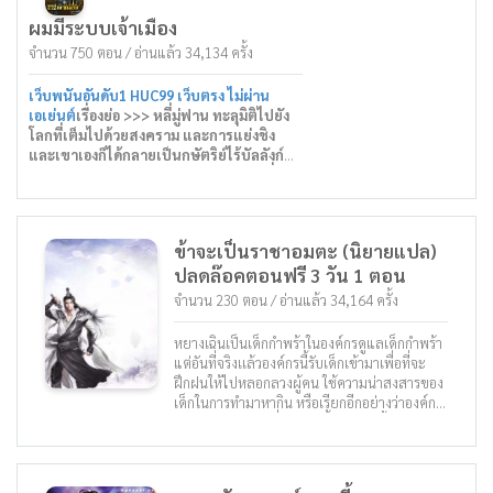
ผมมีระบบเจ้าเมือง
นิยาย LC เรื่องใหม่ ฝากติดตามด้วยนะคะ
จำนวน 750 ตอน / อ่านแล้ว 34,134 ครั้ง
เว็บพนันอันดับ1 HUC99 เว็บตรง ไม่ผ่าน
เอเย่นต์
เรื่องย่อ >>> หลี่มู่ฟาน ทะลุมิติไปยัง
โลกที่เต็มไปด้วยสงคราม และการแย่งชิง
และเขาเองก็ได้กลายเป็นกษัตริย์ไร้บัลลังก์
แต่เขาไม่ได้ไปตัวเปล่าแต่ยังพ่วงระบบที่
สามารถนำของในเกมส์โลกใหม่ ที่เขาเล่นเอา
ไว้ก่อนที่จะทะลุมิติมาด้วย ดังนั้นมันก็เหมือน
สูตรโกงสำหรับเขาที่จะพัฒนาเมืองของเขา
ข้าจะเป็นราชาอมตะ (นิยายแปล)
ขึ้นมาใหม่ หากใครขอบอ่านแนวสร้างเมือง
ปลดล๊อคตอนฟรี 3 วัน 1 ตอน
เรื่องนี้ไม่ควรพลาด
จำนวน 230 ตอน / อ่านแล้ว 34,164 ครั้ง
นิยาย LC เรื่องใหม่ ฝากติดตามด้วยนะคะ
หยางเฉินเป็นเด็กกำพร้าในองค์กรดูแลเด็กกำพร้า
แต่อันที่จริงเเล้วองค์กรนี้รับเด็กเข้ามาเพื่อที่จะ
ฝึกฝนให้ไปหลอกลวงผู้คน ใช้ความน่าสงสารของ
เด็กในการทำมาหากิน หรือเรียกอีกอย่างว่าองค์กร
ค้ามนุษย์ แต่ชีวิตที่น่าหดหู่นั้นก็ได้จบสิ้นลง... ใน
อาณาเขตจักรวรรดิฮั่นในทางตะวันตกของจีน
หยางเฉินที่ตายไป วิญญาณของเขาจากอีกโลก
ก็ได้เข้ามายังโลกนี้ โลกนี้คือโลกแห่งอำนาจ โลก