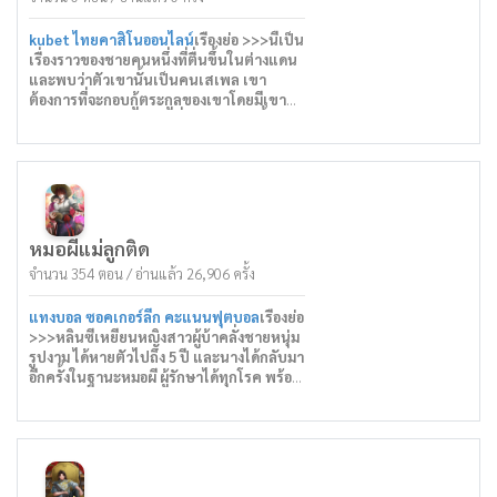
ฝากติดตามนิยายเรื่องนี้ด้วยนะครับ
"... นี่มันเป็นปัญหาแล้ว"
ผมรู้สึกว่าเรื่องที่เกิดขึ้นมันไม่ได้ตลกเลยสัก
kubet ไทยคาสิโนออนไลน์
เรื่องย่อ >>>นี้เป็น
นิด มันเป็นเรื่องที่โคตรจะจริงจังเลย ผมไม่
เรื่องราวของชายคนหนึ่งที่ตื่นขึ้นในต่างแดน
อยากโดนอัดจนเละ ! แต่มันก็น่าจะพยายาม
และพบว่าตัวเขานั้นเป็นคนเสเพล เขา
ลองดูกับชีวิตใหม่ที่ได้เป็นนี้สักตั้งล่ะนะ..
ต้องการที่จะกอบกู้ตระกูลของเขาโดยมีเขา
และคนติดตามจำนวนหนึ่ง ในบทแรกนั้นจะ
พูดถึงจากเติบโตจนกลายเป็นตำนานของการ
พัฒนาดินแดนในขณะที่เป็นคนพิการจากยา
ที่ถูกบังคับให้กินและถูกขับไล่จากเมืองหลวง
ไปอยู่ชายแดนโดยขุนนางเพราะครอบครัว
ของเขาสนันสนุนผิดฝ่าย
เขามาที่ต่างโลกพร้อมกับความสามารถที่
หมอผีแม่ลูกติด
แปลกประลาดเมื่อตื่นขึ้นมาในร่างนี้ เขามี
จำนวน 354 ตอน / อ่านแล้ว 26,906 ครั้ง
ความสามารถที่จะเดินทางไปยังมิติที่สร้างขึ้น
จากเกมทำฟาร์ม แต่สามารถนำอาหารออกมา
แทงบอล ซอคเกอร์ลีก คะแนนฟุตบอล
เรื่องย่อ
สู่โลกภายนอกได้ สำหรับคนที่อยู่ชายแดน
>>>หลินซีเหยียนหญิงสาวผู้บ้าคลั่งชายหนุ่ม
และด้วยความโกงนี้ทำให้เขาอยู่รอดในโลกที่
รูปงาม ได้หายตัวไปถึง 5 ปี และนางได้กลับมา
ไม่คุ้นเคยนี้พร้อมกับบริวารที่จงรักภักดีเพื่อ
อีกครั้งในฐานะหมอผี ผู้รักษาได้ทุกโรค พร้อม
กอบกู้ตระกูล ทำฟาร์ม ขายผลผลิต เพื่อหา
กับกระเตงลูกชายวัย 5 ขวบมา 1 คน
ทางรักษาร่างกายของเขา
“ท่านแม่ ใครคือพ่อของข้า?”
ติดตามการเดินทางของเจ่าไห่ที่ใช้ชีวิตในโลก
“ข้าหยิบเจ้ามาจากกองขยะ!”
เวทย์มนตร์ที่เรื่องราวเต็มไปด้วยการทำ
“เหยียนเออร์ เจ้าไม่ควรทำลายความรู้สึกของ
ฟาร์ม,การค้าขาย,พร้อมกับเรื่องตื่นเต้นอื่นๆ
เด็ก เปิ่นหวางจะรับเป็นพ่อเอง!”
“เจ้าอยากโดนเข็มเงินของข้าใช่ไหม?”