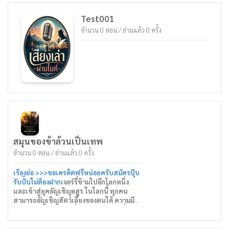
Test001
จำนวน 0 ตอน / อ่านแล้ว 0 ครั้ง
สมุนของข้าล้วนเป็นเทพ
จำนวน 0 ตอน / อ่านแล้ว 0 ครั้ง
เรื่องย่อ >>>
ขอเครดิตฟรีหน่อยครับสมัครปุ๊บ
รับปั๊บไม่ต้องฝาก
เจอร์รี่ข้ามไปอีกโลกหนึ่ง
และเข้าสู่ยุคอัญเชิญอสูร ในโลกนี้ ทุกคน
สามารถอัญเชิญสัตว์เลี้ยงของตนได้ ความมืด
กำลังฝูมฝัก และโลกก็ปั่นป่วน ด้วยการพึ่งพา
อำนาจอัญเชิญของตน หลายคนออกปล้น
ทรัพยากรไปทั่วทุกมุมโลกเหมือนเผด็จการ