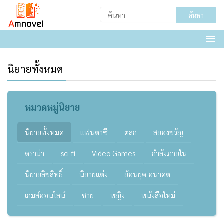
ค้นหา
นิยายทั้งหมด
หมวดหมู่นิยาย
นิยายทั้งหมด
แฟนตาซี
ตลก
สยองขวัญ
ดราม่า
sci-fi
Video Games
กำลังภายใน
นิยายลิขสิทธิ์
นิยายแต่ง
ย้อนยุค อนาคต
เกมส์ออนไลน์
ชาย
หญิง
หนังสือใหม่