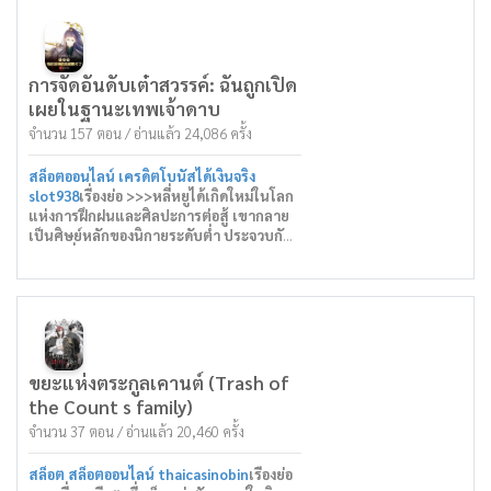
แต่ตอนทุกคนกำลังอัญเชิญสัตว์เลี้ยงแสนน่า
รักที่สามารถช่วยพวกเขาในการศึกได้ เจอร์รี่
กลับพบว่าอสูรอัญเชิญของเขาแตกต่างไป
เล็กน้อย อสูรของคนอื่นจะเหมือนกับสัตว์ป่า
การจัดอันดับเต๋าสวรรค์: ฉันถูกเปิด
ชนิดต่าง ๆ แต่เจอร์รี่กลับอัญเชิญทวยเทพ
เผยในฐานะเทพเจ้าดาบ
จากตำนานกรีก!
จำนวน 157 ตอน / อ่านแล้ว 24,086 ครั้ง
ราชาแห่งทวยเทพ ซูส " นายท่าน!ข้า ซูสจัก
ทำตามคำสั่งของท่าน!"
อาธีน่า "ข้าจะเติมเต็มความปรารถนาของ
สล็อตออนไลน์ เครดิตโบนัสได้เงินจริง
ท่าน!"
slot938
เรื่องย่อ >>>หลี่หยูได้เกิดใหม่ในโลก
โพไซดอน"ข้าจะพิชิตทะเลนี้ในนามของนาย
แห่งการฝึกฝนและศิลปะการต่อสู้ เขากลาย
ท่าน!"
เป็นศิษย์หลักของนิกายระดับต่ำ ประจวบกับ
ในการอัญเชิญอย่างต่อเนื่อง ทีละก้าว ๆ เจอร์รี่
ความเสื่อมโทรมของเส้นทางอันชอบธรรม
จะกลายเป็นผู้ปกครองสูงสุดของโลกนี้!
เหล่าปีศาจอาละวาดไปทั่วโลกที่โกลาหล เขา
ผู้แปลไทย : carnet00
วางแผนที่จะฝึกฝนจนเขาอยู่ยงคงกระพันก่อน
กดติดตามเพจ : Ct translate
ออกจากภูเขา อย่างไรก็ตาม เมื่อเขาอายุ 17 ปี
การจัดอันดับเต๋าสวรรค์ก็ปรากฎขึ้นบนโลก
ใครก็ตามที่อยู่ในรายการจัดอันดับจะได้รับ
รางวัลจากเต๋าสวรรค์ สิ่งนี้ทำให้โลกตกใจ สิ่ง
ขยะแห่งตระกูลเคานต์ (Trash of
ที่น่าตกใจยิ่งกว่านั้นก็คือผู้ที่ได้อันดับหนึ่งใน
the Count s family)
การจัดอันดับมังกรซ่อนคือหลี่หยูจากนิกายที่
จำนวน 37 ตอน / อ่านแล้ว 20,460 ครั้ง
ไม่รู้จัก!!! ในชั่วข้ามคืน หลี่หยูก็โด่งดังไปทั่ว
โลก อย่างไรก็ตาม นี่เป็นเพียงจุดเริ่มต้น
เท่านั้น เมื่ออันดับอาวุธศักดิ์สิทธิ์ อันดับกายา
สล็อต สล็อตออนไลน์ thaicasinobin
เรื่องย่อ