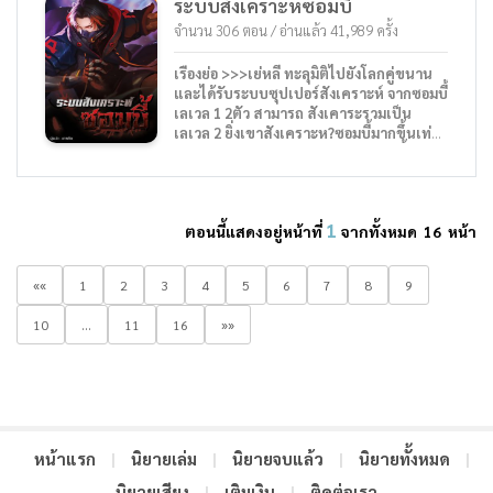
ระบบสังเคราะห์ซอมบี้
ของการบ่มเพาะและพลัง โลกที่ผู้เเข็งเเกร่งเป็น
ใหญ่ ตอนที่เขาตื่นขึ้นมาก็พบว่าตัวเองได้กลาย
จำนวน 306 ตอน / อ่านแล้ว 41,989 ครั้ง
เป็นคนอื่นไปแล้ว ร่างใหม่นี้ก็มีชื่อว่าหยางเฉิน
เหมือนกัน หยางเฉินในร่างนี้นั้นกำลังประสบกับ
เรื่องย่อ >>>เย่หลี่ ทะลุมิติไปยังโลกคู่ขนาน
ปัญหาในการบ่มเพาะ เพราะไม่ว่าเขาจะทำ
และได้รับระบบซุปเปอร์สังเคราะห์ จากซอมบี้
อย่างไร ก็ยังอยู่แค่เพียงขอบเขตกำลังภายใน แต่
เลเวล 1 2ตัว สามารถ สังเคาระรวมเป็น
หยางเฉินกลับเป็นนักพรตที่เก่งกาจ เขาสามารถ
เลเวล 2 ยิ่งเขาสังเคราะห?ซอมบี้มากขึ้นเท่า
สร้างยันต์ขึ้นมาได้อย่างง่ายดาย และด้วยโชค
ไหร่ กองกำลังของเขาก็แข็งแกร่งมากขึ้น
ชะตา จึงนำพาให้หยางเฉินได้ประมูลพู่กันมาและ
เท่านั้น การจะมีชีวิตอยู่รอดในยุคนี้ คงต้อง
เพราะรูปแบบยันต์ในตัวของเขามันเหมือนมี
พึ่งพาการอัพเกรด ซอมบี้แล้วล่ะ!!!! นิวคุง
แรงดึงดูดกับพู่กันจึงทำให้เขาสนใจในตัวสมบัติจิต
นาคิน เห็นแล้วเมื่อ 16:21 รอสักครู่นะครับ ส่ง
นี้ เเละเมื่อได้สมบัติจิตรมาเเล้ว มันจะส่งผลต่อ
1
ตอนนี้แสดงอยู่หน้าที่
จากทั้งหมด 16 หน้า
โดย Thanakorn Saenaunruean
การบ่มเพาะของหยางเฉินเพียงใด เขาจะสามาทำ
ในสิ่งที่รับปากกับเจ้าของร่างเดิมได้ไหม สมบัติจิต
««
1
2
3
จะทำให้จากบุรุษผู้ที่พ่ายเเพ้ ทะยานขึ้นไปสู่ฝาก
4
5
6
7
8
9
ฟ้าราวกับราชาสวรรค์ได้หรือไม่
10
...
11
16
»»
หน้าแรก
|
นิยายเล่ม
|
นิยายจบแล้ว
|
นิยายทั้งหมด
|
นิยายเสียง
|
เติมเงิน
|
ติดต่อเรา