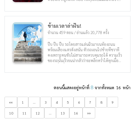
ว่า บีสมาสเตอร์ ชายที่มีวิญญาณสองดวงหลอม
ถูกจับไปขายเป็นทาส ขณะที่เขาเป็นทาส เขาได้
รวมเป็นหนึ่งเดียวกันพบว่าตัวเองอยู่ในโลกใหม่อัน
บังเอิญเข้าไปยังป้อมโกเด้นล๊อคแล้วบังเอิญได้พบ
งดงาม ที่เต็มไปด้วยมรสุมที่เพิ่มสูงขึ้น ทีละก้าวที
ชายที่ฆ่าทุกคนที่เขารัก เขาอดทนต่อคำสบ
ละก้าว ขณะที่เขาขึ้นสู่ตำแหน่งของบีสมาสเตอร์
ประมาทมากมายแล้วตั้งใจทำงานหนักเพื่อฝึกฝน
ข้ามเวลาล่าฝัน!
เพิ่มทักษะการต่อสู้และกังฟูทุกแขนง เขาเรียนรู้
และวางแผนฆ่าศัตรูของตนในบ้านของศัตรูเอง กู๋
จำนวน 459 ตอน / อ่านแล้ว 20,778 ครั้ง
ชินเหวยมีความทะเยอทะยานมากขึ้นเรื่อย ๆ
พร้อมทั้งมีพลังมากขึ้นเรื่อย ๆ เช่นกัน เขาจะพอใจ
ปีบ ปีบ ปีบ รถโดยสารแล่นฉิวมาบนท้องถนน
ก็ต่อเมื่อเขาได้ทำลายศัตรูคนนั้นให้ราบคาบไม่ว่า
พร้อมเสียงแตรดังสนัน ตัวรถเอนไปซ้ายทีขวาที
จะด้วยวิธีที่ใสสะอาดหรือสกปรกก็ตาม เนื่องด้วย
คงเพราะคนขับไม่สามารถควบคุมรถได้ ความเร็ว
เหตุการณ์และประสบการณ์ต่าง ๆ ที่เลวร้ายนี้บ่ม
ของรถนั้นเร็วจนน่ากลัวว่าจะพลิกคว่ำได้ทุกเมื่อ
เพาะให้ตัวตนของเขาแตกต่างออกไปจากเดิมโดย
รถคันอื่นเมื่อเห็นก็ได้แต่หักหลบกันเป็นทาง รถ
สิ้นเชิง นี่คือนิยายศิลปะการต่อสู้ กังฟู กำลัง
โดยสารโดดข้ามหลายแลนจนขึ้นไปถึงทางเท้าที่
ภายในที่เต็มไปด้วยความลึกลับและน่าประหลาด
ว่างเปล่า ตู้ม รถโดยสารหยุดลงหลังจากชนเข้า
ใจ! เรื่องราวในนิยายเรื่องนี้เกี่ยวเป็นเส้นทางแห่ง
กับเสาไฟฟ้า เสาไฟฟ้าที่ถูกชนหักโค่นลงใส่
ความรักและการทรยศหลอกลวง นี่คือเรื่องราวการ
8
ตอนนี้แสดงอยู่หน้าที่
จากทั้งหมด 16 หน้า
รถยนต์ที่อยู่ใกล้ ๆ คนรอบ ๆ ที่เกิดเหตุต่างพากัน
เดินทางของเด็กชายที่แสนจะธรรมดาที่ต้องต่อสู้
ออกมาจากรถของตัวเองเพื่อมุงดูสภาพรถโดยสาร
กับศัตรูที่น่าเกรงขาม ตัวเอกเป็นคนที่กำลังถูก
ที่พังยับเยิน ประตูของรถโดยสารถูกเปิดขึ้นและ
««
1
...
3
พระเจ้าและโชคชะตาทอดทิ้ง เขาต้องต่อสู้กับทุก
4
5
6
7
8
9
เหล่าผู้โดยสารที่ตื่นตระหนกก็ต่างพากันพรั่งพรู
ๆ อย่างเพื่อให้บรรลุเจตนารมของตัวเอง เขา
ออกมาจากรถ “ใครก็ได้โทรแจ้งตำรวจที” เสียง
10
11
12
พยายามจะแก้แค้นให้แก่ตระกูลของตน เขาจะ
...
13
16
»»
ตะโกนดังออกมาจากกลุ่มคนที่พรั่งพรูออกมาจาก
ล้างชื่อและแก้แค้นคนที่สังหารพ่อแม่ของตนได้
รถ “คนขับตายแล้ว” วันที่ 3 ตุลาคม 2031 คนขับ
หรือไม่!?
รถโดยสารนาม ฮาน มารุ ได้เสียชีวิตลงด้วยวัย
45 ปี * * * ในชีวิตคุณเคยเสียใจกับเรื่องอะไรรึ