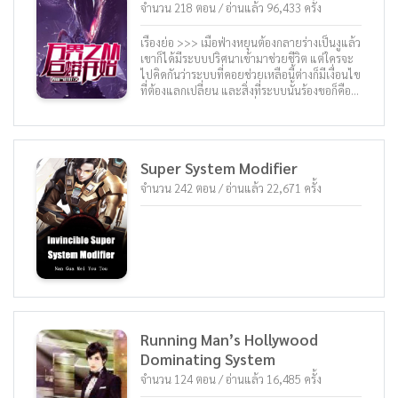
เก็บของที่แข็งแกร่งที่สุด “ติ้ง ค้นพบไอเทมดรอป
จำนวน 218 ตอน / อ่านแล้ว 96,433 ครั้ง
จะเก็บมารึไม่” จะเป็นเงิน สิ่งของ ไอเทม อาวุธ
เวทมนตร์ ลมปราณ พลังวิญญาณ ระบบเก็บของที่
เรื่องย่อ >>> เมื่อฟ่างหยุนต้องกลายร่างเป็นงูแล้ว
แข็งแกร่งที่สุด (หรือยอดระบบเก็บของ) ก็สามารถ
เขาก็ได้มีระบบปริศนาเข้ามาช่วยชีวิต แต่ใครจะ
เก็บได้ทุกอย่าง .... “จะฝึกเป็นจอมเวทหรือเป็น
ไปคิดกันว่าระบบที่คอยช่วยเหลือนี้ต่างก็มีเงื่อนไข
นักรบดีละ โว้ยเลือกยากจริง เป็นมันทั้ง2อย่างเลย
ที่ต้องแลกเปลี่ยน และสิ่งที่ระบบนั้นร้องขอก็คือ
ละกัน” ตามติดชีวิตของเหมิงเหล่ยสู่การเดินทาง
ต้องการให้ฟ่างหยุนสร้างชื่อเสียงให้แก่ตัวของเขา
เปลี่ยนชะตาจากชีวิตชาวบ้านธรรมดา สู่ตัวตนที่
เองถึง 10 ล้านคะแนน ดังนั้นแล้วมันจึงเกิดการ
เหนือทุกสรรพสิ่ง ได้ใน “ไปเก็บสเตตัสที่ต่างโลก
เปลี่ยนแปลงที่บ้าคลั่ง วันหยุดสุดสัปดาห์สตรีมเม
Picking Up Attributes From Today”
อร์สาวสวยชื่อดังได้มีโอกาสเข้าไปสำรวจป่าลึก
Super System Modifier
แห่งหนึ่งในหุบเขา ขณะที่เธอกำลังถ่ายทอดสด
และรับของขวัญมากมายจากท่านผู้ชมที่อยู่ทาง
จำนวน 242 ตอน / อ่านแล้ว 22,671 ครั้ง
บ้านอย่างเพลิดเพลิน แต่แล้วกล้องก็จับภาพของงู
เหลือมแปลกประหลาดที่มีขนาดยาวหนึ่งเมตรได้!
ทะเลสาบโลก้าที่ตั้งอยู่สูงกว่าระดับน้ำทะเลขึ้นไป
ถึง 3000 เมตรกลายเป็นที่จับตามองของคนทั่ว
โลกเมื่อมีคนระบุว่าภายใต้ท้องทะเลสาบลึกนั้นมี
การปรากฏตัวของสัตว์ประหลาดยักษ์ใหญ่ด้วย
เหตุนี้จึงทำให้มีคนสนใจและมาเที่ยวชมเป็น
จำนวนมาก ณ ท้องทะเลอันเงียบสงบมีเรือสำราญ
ซึ่งมีสภาพหรูหราและแล่นไปข้างหน้าเดียว
Running Man’s Hollywood
ความเร็วปกติ ขณะที่แขกผู้มีเกียรติกำลังยืนชมวิว
Dominating System
และรับลมอ่อนโชยมาของทะเลอยู่นั้น จู่ ๆ ก็มีคน
พบว่าใต้ท้องทะเลด้านล่างของเรือพวกเขานั้นมี
จำนวน 124 ตอน / อ่านแล้ว 16,485 ครั้ง
เงาสีดำประหลาดซึ่งมีความยาวมากกว่า 100