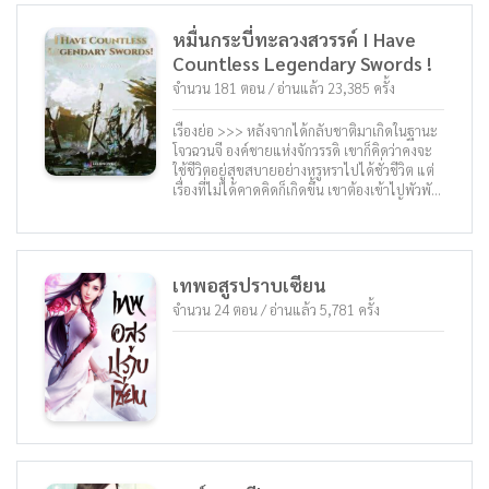
หมื่นกระบี่ทะลวงสวรรค์ I Have
Countless Legendary Swords !
จำนวน 181 ตอน / อ่านแล้ว 23,385 ครั้ง
เรื่องย่อ >>> หลังจากได้กลับชาติมาเกิดในฐานะ
โจวฉวนจี องค์ชายแห่งจักวรรดิ เขาก็คิดว่าคงจะ
ใช้ชีวิตอยู่สุขสบายอย่างหรูหราไปได้ชั่วชีวิต แต่
เรื่องที่ไม่ได้คาดคิดก็เกิดขึ้น เขาต้องเข้าไปพัวพัน
กับการเมืองและเป็นปฏิปักษ์ราชินีผู้โหดเหี้ยม
ทำให้เขาต้องจำใจหลบหนีออกจากราชวัง แต่ที่น่า
ตกใจยิ่งกว่านั้น คือ โปรแกรมโกงที่เขาเคยสร้าง
ขึ้นในชาติก่อนกลายมาเป็นของจริงในชีวิตนี้ เมื่อ
เทพอสูรปราบเซียน
เขาอายุได้ 2 ปี เขาก็ได้รับดาบมังกรสีชาดซึ่งมีจิต
วิญญาณมังกรสีชาดสถิตอยู่ เมื่ออายุได้ 3 ปี เขา
จำนวน 24 ตอน / อ่านแล้ว 5,781 ครั้ง
ก็ได้รับดาบในตำนานเล่มที่ 2! นั่นก็คือ เขาจะได้
รับดาบในตำนานทุก ๆ ปีที่เขาโตขึ้น! และหลังจาก
มีชีวิตมาได้ 100 ปี โจวฉวนจีก็ได้ออกผจญภัยไป
ทั่วโลกอย่างหาญกล้าพร้อมกับดาบในตำนานนับ
ร้อยเล่ม! และหมื่นปีต่อมา ดาบในตำนานนับหมื่น
เล่มของเขาก็ทำให้สรวงสวรรค์ต้องสั่นสะเทือน
จนในที่สุดเขาก็ได้ก้าวขึ้นสู่บังลังก์แห่งตำนานใน
ฐานะจักรพรรดิกระบี่! ติดตามการเดินทางจากเด็ก
น้อยวัยกระเตาะ ขึ้นสู่ตำนานจักรพรรดิกระบี่ได้