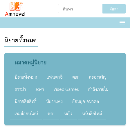
ค้นหา
นิยายทั้งหมด
หมวดหมู่นิยาย
นิยายทั้งหมด
แฟนตาซี
ตลก
สยองขวัญ
ดราม่า
sci-fi
Video Games
กำลังภายใน
นิยายลิขสิทธิ์
นิยายแต่ง
ย้อนยุค อนาคต
เกมส์ออนไลน์
ชาย
หญิง
หนังสือใหม่