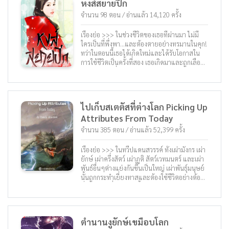
หงส์สยายปีก
แล้ว ใน “หมื่นกระบี่ทะลวงสวรรค์” I Have
จำนวน 98 ตอน / อ่านแล้ว 14,120 ครั้ง
Countless Legendary Swords!
เรื่องย่อ >>> ในช่วงชีวิตของเธอที่ผ่านมา ไม่มี
ใครเป็นที่พึ่งพา…และต้องตายอย่างทรมานในคุก!
ทว่าในตอนนี้เธอได้เกิดใหม่และได้รับโอกาสใน
การใช้ชีวิตเป็นครั้งที่สอง เธอเกิดมาและถูกเลือก
ให้ได้เป็นคนที่รับมรดก… เธอมีความสามารถใน
การเปิดมิติอวกาศลึกลับ… เธอขยันเรียนและมี
สมองอันชาญฉลาดจนได้เป็นแพทย์อัจฉริยะ เธอ
เปิดคลินิกเป็นของตนเอง… เธอก่อตั้งบริษัท… เธอ
ไปเก็บสเตตัสที่ต่างโลก Picking Up
ซื้อบ้านและที่ดิน… เธอได้มีโอกาสพบญาติต่าง
Attributes From Today
สายเลือด! ความมั่งคั่งของเธอเริ่มเพิ่มพูนขึ้น
เรื่อยๆ เธอมีฐานแฟนคลับที่เยอะมากขึ้นด้วยเช่น
จำนวน 385 ตอน / อ่านแล้ว 52,399 ครั้ง
กัน! “นายท่าน! นายน้อยตละกูลเฉียวแกล้งทำ
เป็นว่าตนเองป่วยและไปรักษายังโรงพยาบาลใน
เรื่องย่อ >>> ในทวีปแดนสวรรค์ ทั้งเผ่ามังกร เผ่า
อนาคตของนายหญิง!” คนรับใช้กล่าว “หักขามัน
ยักษ์ เผ่าครึ่งสัตว์ เผ่าภูติ สัตว์เวทมนตร์ และเผ่า
ซะ! ทำให้มันพิการไปสะจริงๆ เลย!” ชายคนหนึ่ง
พันธ์อื่นๆต่างแย่งกันขึ้นเป็นใหญ่ เผ่าพันธุ์มนุษย์
กล่าว “ใช่! ทว่านายท่าน…ท่านกำลังทำอะไร?” คน
นั้นถูกกระทำเยี่ยงทาสและต้องใช้ชีวิตอย่างต้อย
รับใช้พูดอย่างงงๆ ชายคนนั้นกลืนยาที่หมดอายุ
ต่ำ ในขณะที่เผ่ามังกรนั้นถือตัวเองเป็นขุนนาง
ลงไปทันทีหนึ่งเม็ดและพูดว่า “เราป่วย! เราจะไป
กดขี่ในทุกๆด้าน แต่ถึงอย่างนั้น จุดเปลี่ยนก็ได้มา
หาภรรยาเพื่อให้เธอรักษา!”
ถึง ชายหนุ่มนามเหมิงเหล่ย มนุษย์ผู้ถูกส่งมาจาก
โลกมนุษย์ถูกส่งมาให้กลายเป็นแค่ ชาวบ้าน
ตำนานงูยักษ์เขมือบโลก
ธรรมดา แต่ไม่นานหลังจากนั้นเขาก็ได้รับ ระบบ