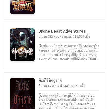
เมตรกำลังว่ายติดตามพวกเขาอย่างไกล้ชิด
Divine Beast Adventures
จำนวน 582 ตอน / อ่านแล้ว 116,529 ครั้ง
เรื่องย่อ>>> โลกประสบกับการเปลี่ยนแปลงอย่าง
หายนะและประตูมิติจำนวนนับไม่ถ้วนปรากฏขึ้น
จากอากาศเบาบาง สัตว์อสูรที่มีรูปร่างและขนาด
ต่างๆพากันออกมาจากประตูมิติดังกล่าว บังคับให้
มนุษย์ต้องเผชิญกับช่วงเวลาสำคัญเพื่อความอยู่
รอด เพื่อค้นหาโอกาสในการเอาชีวิตรอด นักรบผู้
กล้าหาญจากกองทัพและนักวิจัยทางวิทยาศาสตร์
ได้เสี่ยงชีวิตและเข้าสู่โลกจากประตูมิติ พวกเขา
คัมภีร์มัจจุราช
ประหลาดใจ พวกเขาพบว่ามีโอกาสได้รับการ์ด
สัตว์ร้ายจากการฆ่าสัตว์อสูรเหล่านี้ในโลกของพวก
จำนวน 19 ตอน / อ่านแล้ว 5,851 ครั้ง
เขา ผู้ที่มีความแข็งแกร่งทางจิตวิญญาณสามารถ
ใช้การ์ดสัตว์อสูรได้ บางทีอาจจะเปลี่ยนการ์ดเป็น
เรื่องย่อ >>> กู๋ชินเหวยผู้ที่เกิดในครอบครัวอัน
ร่างต่อสู้ของสัตว์อสูร ในขณะที่พวกมันยังมีชีวิต
ร่ำรวยมีนิสัยเอาแต่ใจและไม่ค่อยระวังตัว เมื่อ
อยู่หรือเปลี่ยนเป็นอาวุธหรืออุปกรณ์ป้องกันหรือ ...
เติบโตจนถึงอายุ 14 จู่ ๆ ผู้คนในครอบครัวที่แสน
อาชีพใหม่เกิดขึ้นหลังจากการเปลี่ยนแปลงที่เรียก
ดีของเขาก็ถูกสังหารอย่างโหดเหี้ยมและตัวเขาก็