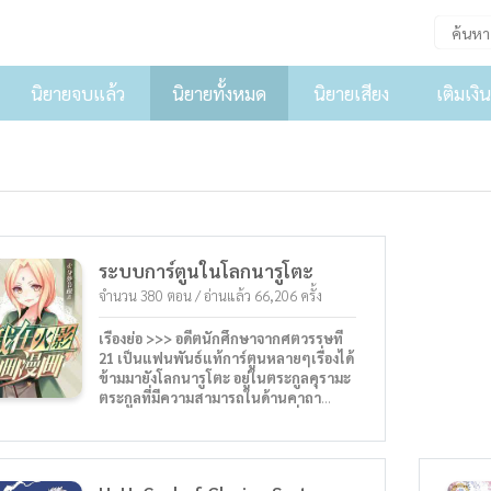
นิยายจบแล้ว
นิยายทั้งหมด
นิยายเสียง
เติมเงิน
ระบบการ์ตูนในโลกนารูโตะ
จำนวน 380 ตอน / อ่านแล้ว 66,206 ครั้ง
เรื่องย่อ >>> อดีตนักศึกษาจากศตวรรษที่
21 เป็นแฟนพันธ์แท้การ์ตูนหลายๆเรื่องได้
ข้ามมายังโลกนารูโตะ อยู่ในตระกูลคุรามะ
ตระกูลที่มีความสามารถในด้านคาถา
ลวงตา ภาพลวงตา แต่มีร่างกายที่อ่อนแอ
และความโชคร้ายของเขาไม่เพียงแค่มี
ร่างกายที่อ่อนแอกว่าชาวบ้านชาวช่องเขา
เท่านั้น จักระก็ต่ำเตี้ยเรี่ยดินจนใครๆต่างก็