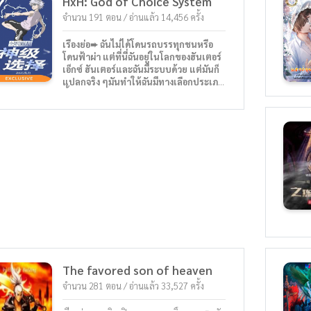
HxH: God of Choice System
มองว่าเขาไม่สามารถเป็นนินจาได้ แต่...ใน
ความโชคร้ายก็มีความโชคดี เมื่อวันหนึ่งจู่ๆ
จำนวน 191 ตอน / อ่านแล้ว 14,456 ครั้ง
เขาก็สามารถปลุกระบบการ์ตูนได้โดย
บังเอิญ....ระบบนี้จะช่วยให้เขาแข็งแกร่ง
เรื่องย่อ➨ ฉันไม่ได้โดนรถบรรทุกชนหรือ
และมีชีวิตรอดในโลกที่โหดร้ายนี้...............
โดนฟ้าผ่า แต่ที่นี่ฉันอยู่ในโลกของฮันเตอร์
เอ็กซ์ ฮันเตอร์และฉันมีระบบด้วย แต่มันก็
แปลกจริง ๆมันทำให้ฉันมีทางเลือกประเภท
นี้เสมอ :
【 1： ร่วมมือกับกองโจรเงามายา รางวัล:
ผลไม้ลาวา 】
【 2： ทำลายกองโจรเงามายา รางวัล: ผล
ไม้น้ำแข็ง】
【 3： เพิกเฉยกองโจรเงามายา รางวัล: ผล
ไม้ไฟ 】
อัลลัน ถอนหายใจ“ ปัญหาคือ ฉันเป็นผู้ชาย
ที่ไม่เด็ดขาด…”
The favored son of heaven
จำนวน 281 ตอน / อ่านแล้ว 33,527 ครั้ง