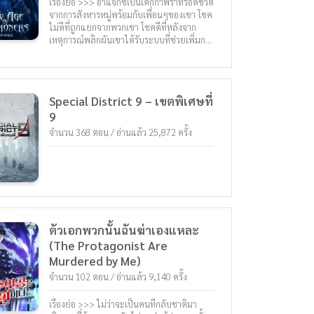
เรื่องย่อ >>> อาแจ็กซ์เป็นเด็กกำพร้าที่รอดชีวิต
ต่อสู้ เวทมนต์ เล่นแร่แปรธาตุ แฮรี่พอต
จากการสังหารหมู่พร้อมกับเพื่อนๆของเขา โชค
เตอร์
ไม่ดีที่ถูกแยกจากพวกเขา โชคดีที่หลังจาก
เหตุการณ์พลิกผันเขาได้รับระบบที่ช่วยเพิ่มการ
ฝึกฝนได้สำเร็จ แต่ไม่รู้ว่ามันเรียกว่าอะไร แต่
เขารู้สิ่งหนึ่งที่แน่นอนระบบนี้มีพลังมากและมี
ประโยชน์ในการแก้แค้นของเขา « ไม่ว่าเจ้าเป็น
ใคร ข้าจะไปหาเจ้า » อาแจ็กซ์ พึมพำกับตัวเอง
Special District 9 – เขตพิเศษที่
ด้วยสีหน้าไม่พอใจ ในโลกที่การอัญเชิญ
9
วิญญาณแห่งธาตุเกิดขึ้นผ่านความฝันเมื่อพวก
เขาอายุ 15 ปี อาแจ็กซ์ด้วยความช่วยเหลือของ
จำนวน 368 ตอน / อ่านแล้ว 25,872 ครั้ง
ระบบและวิญญาณที่ถูกอัญเชิญของเขา ออก
เดินทางเพื่อหาทางแก้แค้นผู้บงการที่อยู่เบื้อง
หลังการสังหารหมู่ครั้งนี้ !
ตัวเอกพวกนั้นฉันฆ่าเองแหละ
(The Protagonist Are
Murdered by Me)
จำนวน 102 ตอน / อ่านแล้ว 9,140 ครั้ง
เรื่องย่อ >>> ไม่ว่าจะเป็นคนที่กลับชาติมา