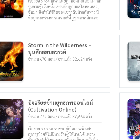
เรื่องย่อ >>>ฉินเฟินเคยถูกทอดทิ้งและแตกหัก
จนกระทั่งวันหนึ่ง เขาหยิบลูกบอลโลหะเหลว
ขึ้นมา ซึ่งทำให้ชีวิตของเขากลับหัวกลับหาง นี่
คือยุคระหว่างดาวเคราะห์ที่ วูซู คลาสสิกและ
สมัยใหม่กำลังแข่งขันกัน วูซู แบบคลาสสิ
กช่วยให้ผู้ฝึกฝนสามารถเติบโตได้อย่างทรง
พลังเช่นเดียวกับมังกรและช้างในขณะที่ วูซู
สมัยใหม่ ช่วยให้ผู้ฝึกฝนสามารถตรึงสัตว์
Storm in the Wilderness –
ประหลาดหรือแม้แต่ดับภูเขาไฟที่ปะทุได้ ฉิน
ขุนศึกสยบสวรรค์
เฟิน ก้าวขึ้นสู่ วูซู แบบคลาสสิกและสมัยใหม่
แต่ไม่ได้เป็นทั้งคู่ ด้วยการผสมผสานระหว่างวู
จำนวน 678 ตอน / อ่านแล้ว 32,624 ครั้ง
ซูคลาสสิกและเทคโนโลยีสมัยใหม่เข้าด้วยกัน
อย่างลงตัว เขาจะปูทางสู่การเป็นตำนาน เขา
เป็นบุตรแห่งสวรรค์ที่เป็นที่โปรดปราน
อัจฉริยะข้ามยุทธภพออนไลน์
(Cultivation Online)
จำนวน 772 ตอน / อ่านแล้ว 37,664 ครั้ง
เรื่องย่อ >>> หยวนชายผู้เกิดมาพร้อมกับ
อาการป่วยที่ไม่มีทางรักษาให้หายได้ เพราะ
เรื่องนั้นทำให้เขาตาบอดตั้งแต่เด็ก และในอีก