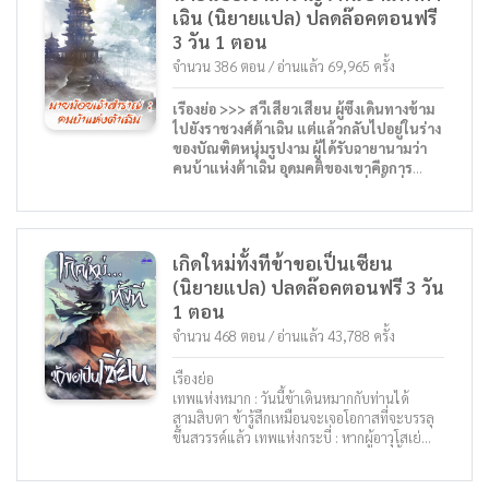
เฉิน (นิยายแปล) ปลดล๊อคตอนฟรี
3 วัน 1 ตอน
จำนวน 386 ตอน / อ่านแล้ว 69,965 ครั้ง
เรื่องย่อ >>> สวีเสี่ยวเสียน ผู้ซึ่งเดินทางข้าม
ไปยังราชวงศ์ต้าเฉิน แต่แล้วกลับไปอยู่ในร่าง
ของบัณฑิตหนุ่มรูปงาม ผู้ได้รับฉายานามว่า
คนบ้าแห่งต้าเฉิน อุดมคติของเขาคือการ
หาเงิน หาเงิน และและหาเงิน เพื่อซื้อที่ดินทำ
กิน
แต่ทว่าการเพาะปลูกและการค้าในโลกนี้ช่าง
ล้าหลังเหลือเกิน ด้วยงานเก่าที่เขาเคยทำ เขา
เกิดใหม่ทั้งทีข้าขอเป็นเซียน
จึงเริ่มบรรเทาความยากจนในโลกที่ต่างไป
(นิยายแปล) ปลดล๊อคตอนฟรี 3 วัน
จากนี้ ด้วยข้าวโพด 1 เมล็ด และมันฝรั่ง 4 หัว
ข้าจะเปลี่ยนโครงสร้างทางการเกษตรของต้า
1 ตอน
เฉิน ด้วยเทคนิคต่าง ๆ เช่น การปลูกพืชสอง
จำนวน 468 ตอน / อ่านแล้ว 43,788 ครั้ง
ชนิดในแปลงเดียวกัน ผักไฮโดรโปนิกส์
เทคโนโลยีการปลูกแบบเรือนกระจก การ
เรื่องย่อ
เพาะพันธุ์แบบหว่าน การเลี้ยงกระต่าย วิธีทำ
เทพแห่งหมาก : วันนี้ข้าเดินหมากกับท่านได้
เหล็ก... ข้าไม่คาดหวังว่างานบรรเทาความ
สามสิบตา ข้ารู้สึกเหมือนจะเจอโอกาสที่จะบรรลุ
ยากจนจะมีโอกาสดีดีเช่นนี้แอบแฝงอยู่
ขึ้นสวรรค์แล้ว เทพแห่งกระบี่ : หากผู้อาวุโสเย่
หากคุณหลงไหลในความเรียบง่าย ความเป็น
มอบภาพอักษรพู่กันให้ข้าอีกสักภาพ พรุ่งนี้ข้าคง
กันเองของฟู่เสี่ยวกวนจากนายน้อยเจ้า
สามารถเปิดประตูสวรรค์ได้แล้ว …… …… เย่ฉาง
สำราญ