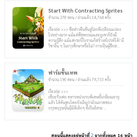
ฉับพลัน พวกเขาทั้งหมดถูกพัดลงทะเลคงไป
อัจฉริยะ” จากจุดเริ่มต้นนี้ทำให้ชีวิตของเขา
เป็นอาหารปลาแล้วใช่ไหม ?
เปลี่ยนไป เขาสามารถอ่านหนังสือและเข้าใจ
Start With Contracting Sprites
ในเนื้อหาได้อย่างทันที ฟังและเข้าใจเนื้อหา
การบรรยายได้อย่างรวดเร็ว รวมไปถึงได้รับรู้
จำนวน 278 ตอน / อ่านแล้ว 14,764 ครั้ง
เทคนิคการใช้แผงควบคุมระบบอัจฉริยะของ
ตัวเองอีกด้วย การเรียนรู้สำหรับฉันมันไม่เคย
เรื่องย่อ >>> ซื่อห่าวตื่นขึ้นสู่โลกที่เปลี่ยนแปลง
ง่ายขนาดนี้มาก่อน นี่สินะที่เขาพูดกันว่าความ
ไปอย่างมาก แม้แต่พืชพรรณและภูเขาก็ยังมี
รู้คือพลัง! ตอนนี้เขาสามารถเข้าถึงพลังที่ไร้
ความรู้สึก แม้แต่กระบี่โบราณก็สร้างสไปรท์ได้? มี
การควบคุมได้อย่างมากมายเต็มไปหมด!
วิชาอื่น ๆ ในการศึกษาหรือไม่? การเป็นผู้ฝึกส
ความรู้สึกจะเป็นอย่างไรกันหากได้กลายเป็น
ไปรท์เป็นงานที่ได้รับความนิยมมากที่สุด ?
“อัจฉริยะ” ในชั่วข้ามคืน มาร่วมติดตาม “เหย่
...
หลิงเฉิน” ในการเดินทางครั้งนี้เพื่อค้นหา
“ สไปรท์สตรีมคืออะไร ? ”
ความสามารถที่ไร้ขีดจำกัดกันเถอะ!
" ตำราพื้นฐานความรู้สไปรท์ เล่ม 1 , ตำรา
ฟาร์มขั้นเทพ
มาตรฐานสำหรับหลักสูตรมัธยมศึกษาตอนปลาย
ปกติ... อะไรนะ !? ฉันแค่อ่านหนังสือสอบวิชา
จำนวน 190 ตอน / อ่านแล้ว 79,733 ครั้ง
ชีววิทยาไม่ใช่เหรอ ? "
...
เรื่องย่อ >>>
ซื่อห่าวรู้สึกงุนงงเมื่อความทรงจำและความรู้ใหม่ๆ
เซียะรั่วเฟย ทหารหน่วยรบพิเศษที่เกษียณอายุ
ท่วมท้นจิตใจของเขา
แล้ว ได้ค้นพบโดยบังเอิญว่าม้วนภาพของ
ในฐานะนักอ่านนิยายและโอตาคุตัวยง ซื่อห่าวจะ
บรรพบุรุษนั้นมีมิติเล็กๆ ที่เป็นอิสระ
ทำอย่างไร ?
มีน้ำหลิงถานที่ส่งเสริมการเจริญเติบโตของพืชใน
แน่นอน เขาตัดสินใจ… หาทางโกงก่อน !
มิติ มีดอกไม้จิตวิญญาณลึกลับที่รักษาโรคได้
ทั้งหมด นอกจากนี้มิติยังมีอัตราการไหลของเวลา
เป็นสิบเท่า สิ่งที่ปลูกเป็นผลผลิตที่ดี ทุกสิ่งเติบโต
2
ตอนนี้แสดงอยู่หน้าที่
จากทั้งหมด 16 หน้า
ได้อย่างรวดเร็ว และสามารถบ่มเพาะจิตวิญญาณ