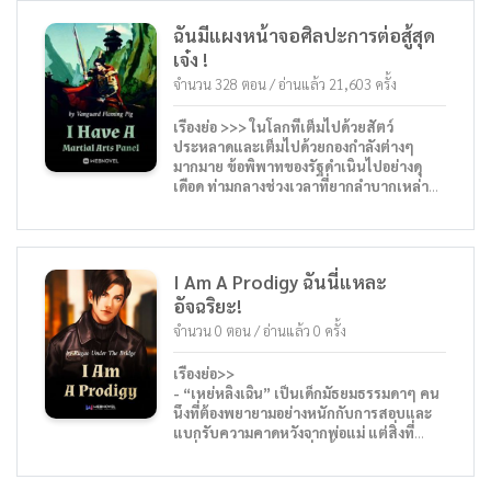
แล้วอย่างไรเล่า!
ฉันมีแผงหน้าจอศิลปะการต่อสู้สุด
ข้ามีระบบตรวจสอบสภาพอากาศที่
เจ๋ง !
สมบูรณ์แบบที่สุดอยู่ในมือ เมฆและฝน
ท้องฟ้าและโลกกำลังแตกสลาย ทั้งหมดอยู่ใน
จำนวน 328 ตอน / อ่านแล้ว 21,603 ครั้ง
ความคิดของข้า
ดูว่าข้าโผล่ออกมาจากความหนาวเย็นได้
เรื่องย่อ >>> ในโลกที่เต็มไปด้วยสัตว์
อย่างไร พลิกสถานการณ์ และแข่งขันกับ
ประหลาดและเต็มไปด้วยกองกำลังต่างๆ
วีรบุรุษของโลก !
มากมาย ข้อพิพาทของรัฐดำเนินไปอย่างดุ
…… โจวอวี้ : อาสือปา ! ทำไมลม
เดือด ท่ามกลางช่วงเวลาที่ยากลำบากเหล่านี้
ตะวันออกเฉียงใต้ถึงเปลี่ยนเป็นลมตะวันตก
ศิลปะการป้องกันตัวมีความโดดเด่นและเจริญ
เฉียงเหนือ? อ๊ะ เรือไฟนั้นกำลังลุกไหม้อีกแล้ว !
รุ่งเรือง ซูหนิงอพยพมายังโลกนี้พร้อมแผงหน้า
เชาเชา : ข้าเผารังดำ เมล็ดพืชและหญ้าของ
จอศิลปะการต่อสู้และกลายเป็นชาวบ้าน
เหยียนซาวกำลังเผาไหม้ เหตุใดจึงมีฝน
ธรรมดา เขามีเป้าหมายเดียวในใจ: การเป็น
ตกหนักอย่างกะทันหัน ทั้งทีท้องฟ้าแจ่มใส
I Am A Prodigy ฉันนี่แหละ
จ้าวแห่งศิลปะการต่อสู้ ใช้แต้มพลังงานสาม
สวรรค์ ไอ้โจรเฒ่า บ้าเอ้ย เจ้าโกงข้า !
อัจฉริยะ!
แต้มเพื่อเพิ่มระดับเทคนิคมีดพายุ ? ใช่/ไม่ใช่
หลิวเป่ย : ทำไมหิมะตกหนักท่ามกลาง
ใช่! สิเว้ย ต้องใช่อยู่แล้ว !
จำนวน 0 ตอน / อ่านแล้ว 0 ครั้ง
ความร้อนแรงของเดือนหก ทั้งที่ข้าหนาวจน
ตาย หู่ยฉางยี่เต๋อ พวกเจ้าสามพี่น้อง ช่วยกัน
ให้ความอบอุ่นหน่อย คงหมิง ไปเตรียมที่นอน
เรื่องย่อ>>
ให้อุ่นกันเถอะ!
- “เหย่หลิงเฉิน” เป็นเด็กมัธยมธรรมดาๆ คน
ซู่เจ๋อ ดูเหม่อลอย : เมื่อคืนข้าเพิ่งฝัน
นึงที่ต้องพยายามอย่างหนักกับการสอบและ
หวาน เหตุใด กองทัพต่อต้านทั้งสิบแปดถึง
แบกรับความคาดหวังจากพ่อแม่ แต่สิ่งที่
หายไปเมื่อข้าตื่นขึ้น?
เปลี่ยนไปหลังจากการตื่นขึ้นจากความฝัน
หญิงคนสนิท : สามี เมื่อคืนฝนตกหนัก น้ำท่วม
แปลกๆ ของเขาคือ เขาได้รับ “ระบบ