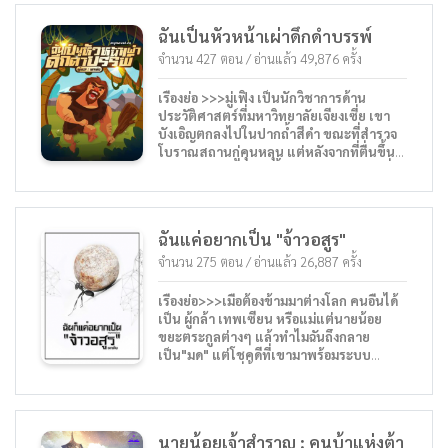
ฉันเป็นหัวหน้าเผ่าดึกดำบรรพ์
จำนวน 427 ตอน / อ่านแล้ว 49,876 ครั้ง
เรื่องย่อ >>>มู่เฟิง เป็นนักวิชาการด้าน
ประวัติศาสตร์ที่มหาวิทยาลัยเจียงเซี่ย เขา
บังเอิญตกลงไปในปากถ้ำสีดำ ขณะที่สำรวจ
โบราณสถานกู่คุนหลุน แต่หลังจากที่ตื่นขึ้น
มาเขาก็ปรากฏตัวในถ้ำและปรากฏฝูงชนที่
แต่งตัวเหมือนชนเผ่าดึกดำบรรพ์
ฉันแค่อยากเป็น "จ้าวอสูร"
จำนวน 275 ตอน / อ่านแล้ว 26,887 ครั้ง
เรื่องย่อ>>>เมื่อต้องข้ามมาต่างโลก คนอื่นได้
เป็น ผู้กล้า เทพเซียน หรือแม่แต่นายน้อย
ขยะตระกูลต่างๆ แล้วทำไมฉันถึงกลาย
เป็น"มด" แต่โชคดีที่เขามาพร้อมระบบ
วิวัฒนาการไร้ที่สิ้นสุด ร่วมเดินทางไปกับโจว
เฮ่า กับเรื่องของมดตัวหนึ่ง ที่อยากเป็น จ้าว
อสูร....
นายน้อยเจ้าสำราญ : คนบ้าแห่งต้า