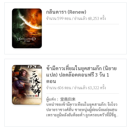
ชิงรู้สึกเอือมระอายิ่งนัก ทั้งๆ ที่เขาเป็นเพียงคน
สวีเสี่ยวเสียนจะทำให้คุณสนุกและ
ธรรมดาคนหนึ่ง เหตุใดถึงได้มีผู้คนแวะเวียนมา
เพลิดเพลินไปกับคนบ้าแห่งต้าเฉิน
กลืนดารา (Renew)
หาไม่แต่ละเว้นวันเช่นนี้นะ?
จำนวน 599 ตอน / อ่านแล้ว 68,253 ครั้ง
ข้ามีดาวเที่ยมในยุคสามก๊ก (นิยาย
แปล) ปลดล๊อคตอนฟรี 3 วัน 1
ตอน
จำนวน 606 ตอน / อ่านแล้ว 63,322 ครั้ง
ผู้แต่ง： 堂燕归来
บทนำของข้ามีดาวเทียมในยุคสามก๊ก: จิงโจว
ปลายราชวงศ์ฮั่น ชายหนุ่มผู้อ่อนน้อมถ่อมตน
เพราะภูมิหลังอันต้อยต่ำ ถูกครอบครัวที่มีชื่อ
เสียงดูถูกกีดกัน หลังจากเกิดความวุ่นวายครั้ง
ใหญ่ หายนะจากสงครามกำลังใกล้เข้ามา
ชีวิตและความตาย เป็นสิ่งที่คาดเดาไม่ได้